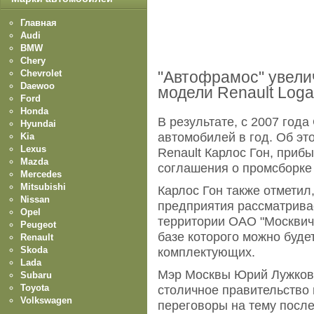
Главная
Audi
BMW
Chery
Chevrolet
"Автофрамос" увели
Daewoo
модели Renault Log
Ford
Honda
В результате, с 2007 года
Hyundai
автомобилей в год. Об эт
Kia
Lexus
Renault Карлос Гон, приб
Mazda
соглашения о промсборке 
Mercedes
Mitsubishi
Карлос Гон также отметил
Nissan
предприятия рассматрива
Opel
территории ОАО "Москвич"
Peugeot
базе которого можно буде
Renault
Skoda
комплектующих.
Lada
Мэр Москвы Юрий Лужков,
Subaru
Toyota
столичное правительство
Volkswagen
переговоры на тему посл