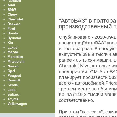
Главная
Audi
BMW
Chery
Chevrolet
"АвтоВАЗ" в полтора
Daewoo
производственный пл
Ford
Honda
Опубликовано - 2010-09-17
Hyundai
прочитано)"АвтоВАЗ" увел
Kia
Lexus
в полтора раза. В следу
Mazda
выпустить 698,9 тысячи 
Mercedes
ранее 465 тысяч машин. В
Mitsubishi
Chevrolet Niva, которые 
Nissan
Opel
предприятии "GM-АвтоВАЗ
Peugeot
планирует произвести 533
Renault
всего - автомобилей Prior
Skoda
третьем месте по объемам
Lada
Kalina (149,3 тысячи маши
Subaru
Toyota
соответственно.
Volkswagen
При этом "классику", сам