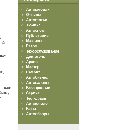
Автомобили
Отзывы
Автостатьи
Тюнинг
Автоспорт
Публикации
W
Машины
кой
Ретро
Техобслуживание
пех.
Двигатель
Архив
.
Мастер
те,
Ремонт
м
Автобизнес
Автосалоны
л всего
База данных
объему
Сервис
я –
Тест-драйв
Автокаталог
Кары
Автообзоры