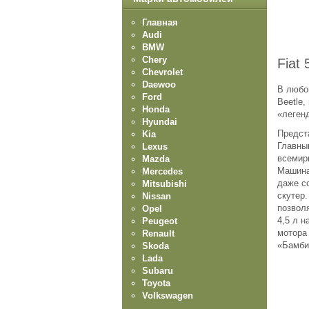
Главная
Audi
BMW
Chery
Fiat
Chevrolet
Daewoo
В любо
Ford
Beetle,
Honda
«легенд
Hyundai
Предста
Kia
Главны
Lexus
всемир
Mazda
Машина 
Mercedes
даже с
Mitsubishi
скутер.
Nissan
позволя
Opel
4,5 л н
Peugeot
мотора
Renault
«Бамбин
Skoda
Lada
Subaru
Toyota
Volkswagen