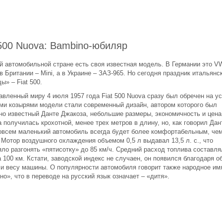
 500 Nuova: Bambino-юбиляр
й автомобильной стране есть своя известная модель. В Германии это V
 в Британии – Mini, а в Украине – ЗАЗ-965. Но сегодня праздник итальянс
ы» – Fiat 500.
вленный миру 4 июля 1957 года Fiat 500 Nuova сразу был обречен на ус
ми козырями модели стали современный дизайн, автором которого был
но известный Данте Джакоза, небольшие размеры, экономичность и цена
получилась крохотной, менее трех метров в длину, но, как говорил Дан
овсем маленький автомобиль всегда будет более комфортабельным, че
 Мотор воздушного охлаждения объемом 0,5 л выдавал 13,5 л. с., что
ло разгонять «пятисотку» до 85 км/ч. Средний расход топлива составля
а 100 км. Кстати, заводской индекс не случаен, он появился благодаря 
 и весу машины. О популярности автомобиля говорит также народное им
о», что в переводе на русский язык означает – «дитя».