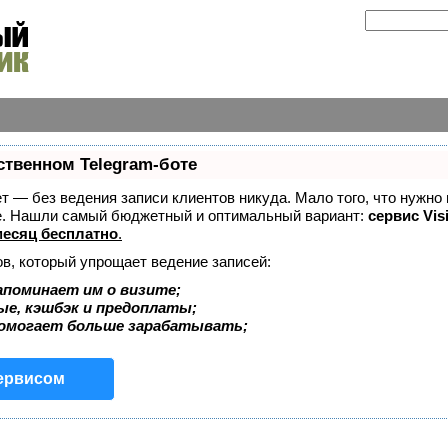
ственном Telegram-боте
ает — без ведения записи клиентов никуда. Мало того, что нужно
же. Нашли самый бюджетный и оптимальный вариант:
сервис Vis
есяц бесплатно
.
ов, который упрощает ведение записей:
апоминает им о визите;
ые, кэшбэк и предоплаты;
помогает больше зарабатывать;
сервисом