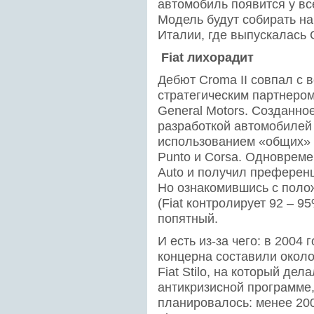
автомобиль появится у все
Модель будут собирать на
Италии, где выпускалась 
Fiat лихорадит
Дебют Croma II совпал с в
стратегическим партнеро
General Motors. Созданно
разработкой автомобилей
использованием «общих» 
Punto и Corsa. Одновреме
Auto и получил преферен
Но ознакомившись с поло
(Fiat контролирует 92 – 
попятный.
И есть из-за чего: в 2004
концерна составили около 
Fiat Stilo, на который дел
антикризисной программе,
планировалось: менее 200 