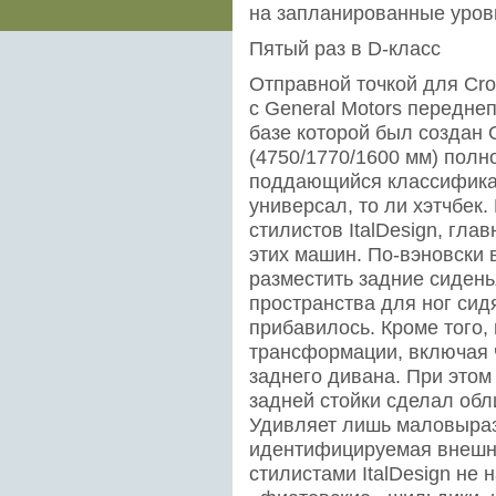
на запланированные уров
Пятый раз в D-класс
Отправной точкой для Cro
с General Motors передне
базе которой был создан O
(4750/1770/1600 мм) полн
поддающийся классификаци
универсал, то ли хэтчбек
стилистов ItalDesign, гла
этих машин. По-вэновски
разместить задние сидень
пространства для ног сид
прибавилось. Кроме того
трансформации, включая 
заднего дивана. При этом
задней стойки сделал об
Удивляет лишь маловыраз
идентифицируемая внешно
стилистами ItalDesign не