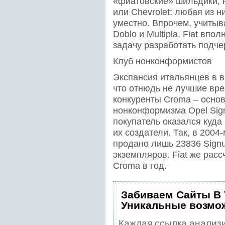
«фиатовские» шильдики, 
или Chevrolet: любая из н
уместно. Впрочем, учиты
Doblo и Multipla, Fiat вп
задачу разработать подче
Клуб нонконформистов
Экспансия итальянцев в в
что отнюдь не лучшие вр
конкуренты Croma – осно
нонконформизма Opel Sign
покупатель оказался куда
их создатели. Так, в 200
продано лишь 23836 Signum
экземпляров. Fiat же рас
Croma в год.
Забиваем Сайты В
Уникальные возмо
Каждая ссылка анализи