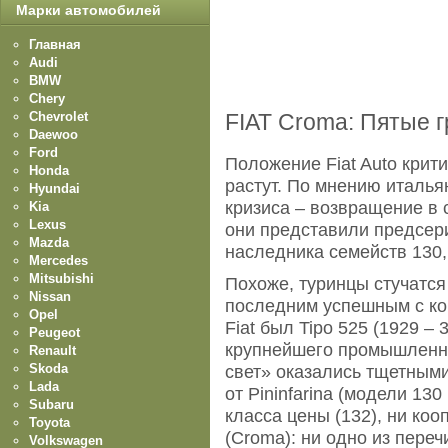
Марки автомобилей
Главная
Audi
BMW
Chery
Chevrolet
FIAT Croma: Пятые 
Daewoo
Ford
Положение Fiat Auto крит
Honda
растут. По мнению италья
Hyundai
кризиса – возвращение в
Kia
Lexus
они представили предсери
Mazda
наследника семейств 130,
Mercedes
Mitsubishi
Похоже, туринцы стучатся
Nissan
последним успешным с ко
Opel
Fiat был Tipo 525 (1929 – 
Peugeot
крупнейшего промышленно
Renault
Skoda
свет» оказались тщетными
Lada
от Pininfarina (модели 130
Subaru
класса цены (132), ни коо
Toyota
(Croma): ни одно из пере
Volkswagen