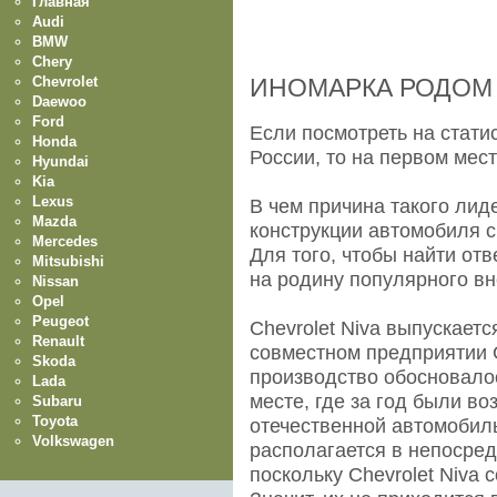
Главная
Audi
BMW
Chery
Chevrolet
ИНОМАРКА РОДОМ
Daewoo
Ford
Если посмотреть на стати
Honda
России, то на первом мест
Hyundai
Kia
Lexus
В чем причина такого лид
Mazda
конструкции автомобиля с
Mercedes
Для того, чтобы найти от
Mitsubishi
на родину популярного в
Nissan
Opel
Peugeot
Chevrolet Niva выпускаетс
Renault
совместном предприятии
Skoda
производство обосновало
Lada
месте, где за год были во
Subaru
Toyota
отечественной автомоби
Volkswagen
располагается в непосред
поскольку Chevrolet Niva 