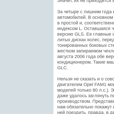
Значит, их не приходится 
За четыре с лишним года 
автомобилей. В основном
в простой и, соответстве
индексом L. Оставшаяся ч
версию GLS. Ее главные о
литых дисках колес, пере
тонированных боковых ст
жестком запираемом чехле
августа 2006 года обе ве
кондиционером. Такие ма
GLC.
Нельзя не сказать и о сов
двигателем Opel FAM1 мощ
моделей только 80 л.с.). 
даже удалось заглянуть п
производством. Представ
нам обязательно покажут 
ней поездить, правда, в 