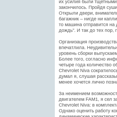
их усилия были тщетными
закончилось. Пройдя суши
Открыли двери, вниматель
багажник – нигде ни капл
то машина отправится на 
дождь". И так до тех пор,
Организация производств
впечатлила. Неудивительн
уровень сборки выпускае
Более того, согласно инф
четыре года количество 
Chevrolet Niva сократилось
думал я, слушая рассказы
менее хочется лично позн
За неимением возможност
двигателем FAM1, я сел з
Chevrolet Niva: в комплек
Однако оценить работу ко
динамические характерист