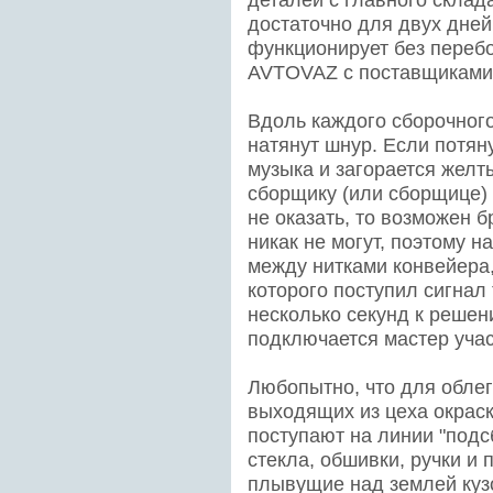
деталей с главного склада
достаточно для двух дней
функционирует без перебо
AVTOVAZ с поставщиками 
Вдоль каждого сборочного
натянут шнур. Если потяну
музыка и загорается желты
сборщику (или сборщице)
не оказать, то возможен б
никак не могут, поэтому 
между нитками конвейера,
которого поступил сигнал 
несколько секунд к реше
подключается мастер учас
Любопытно, что для облег
выходящих из цеха окрас
поступают на линии "подс
стекла, обшивки, ручки и
плывущие над землей куз