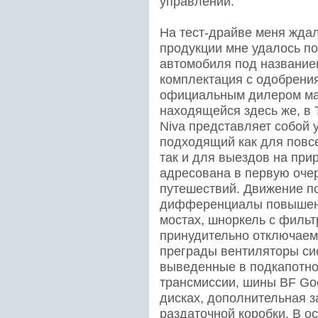
управлении.
На тест-драйве меня жда
продукции мне удалось по
автомобиля под названием
комплектация с одобрени
официальным дилером мар
находящейся здесь же, в 
Niva представляет собой
подходящий как для повс
так и для выездов на прир
адресована в первую оче
путешествий. Движение п
дифференциалы повышенн
мостах, шноркель с филь
принудительно отключаем
преграды вентиляторы си
выведенные в подкапотно
трансмиссии, шины BF Good
дисках, дополнительная з
раздаточной коробки. В 