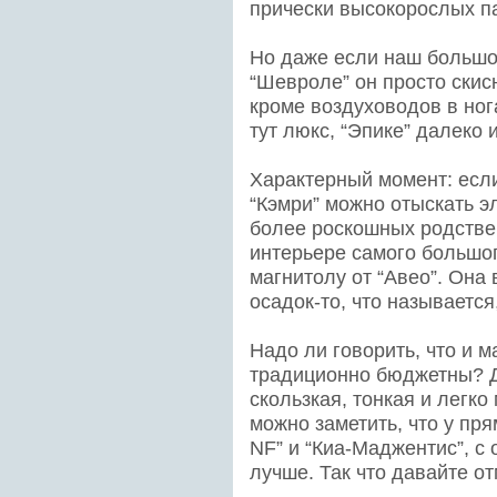
прически высокорослых п
Но даже если наш большо
“Шевроле” он просто скисн
кроме воздуховодов в нога
тут люкс, “Эпике” далеко 
Характерный момент: если
“Кэмри” можно отыскать э
более роскошных родствен
интерьере самого большог
магнитолу от “Авео”. Она
осадок-то, что называется,
Надо ли говорить, что и 
традиционно бюджетны? Д
скользкая, тонкая и легк
можно заметить, что у пря
NF” и “Киа-Маджентис”, с 
лучше. Так что давайте о