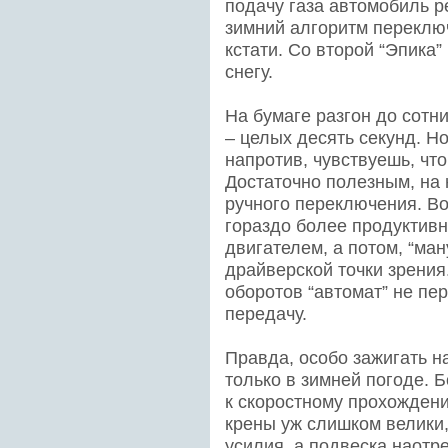
подачу газа автомобиль р
зимний алгоритм переключ
кстати. Со второй “Эпика
снегу.
На бумаге разгон до сотни
– целых десять секунд. Н
напротив, чувствуешь, что
Достаточно полезным, на 
ручного переключения. В
гораздо более продуктив
двигателем, а потом, “ма
драйверской точки зрени
оборотов “автомат” не пе
передачу.
Правда, особо зажигать на
только в зимней погоде. 
к скоростному прохождени
крены уж слишком велики,
усилия, а подвеска наотре