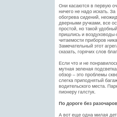
Они касаются в первую оч
ничего не надо искать. За
обогрева сидений, неожи
дверными ручками, все ос
простой, но такой удобный
пришлись и воздуховоды-ш
читаемости приборов никак
Замечательный этот агрег
сказать, горячих слов бла
Если что и не понравилось
мутная зеленая подсветка
обзор – это проблемы скв
слегка приподнятый багаж
водительского места. Пар
пионеру галстук.
По дороге без разочаро
А вот еще одна милая дета