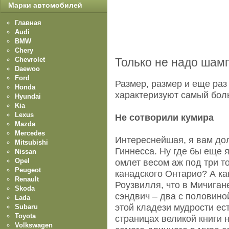
Марки автомобилей
Главная
Audi
BMW
Chery
Chevrolet
Только не надо шам
Daewoo
Ford
Размер, размер и еще раз
Honda
характеризуют самый бол
Hyundai
Kia
Lexus
Не сотворили кумира
Mazda
Mercedes
Интереснейшая, я вам дол
Mitsubishi
Гиннесса. Ну где бы еще 
Nissan
Opel
омлет весом аж под три т
Peugeot
канадского Онтарио? А ка
Renault
Роузвилля, что в Мичиган
Skoda
сэндвич – два с половино
Lada
этой кладези мудрости ест
Subaru
Toyota
страницах великой книги 
Volkswagen