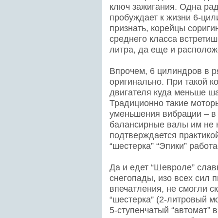
ключ зажигания. Одна рад
пробуждает к жизни 6-цил
признать, корейцы сориги
среднего класса встретиш
литра, да еще и располо
Впрочем, 6 цилиндров в ря
оригинально. При такой к
двигателя куда меньше ша
Традиционно такие моторы
уменьшения вибрации – в 
балансирные валы им не 
подтверждается практикой
“шестерка” “Эпики” работ
Да и едет “Шевроле” слав
снегопады, изо всех сил 
впечатления, не смогли с
“шестерка” (2-литровый м
5-ступенчатый “автомат” 