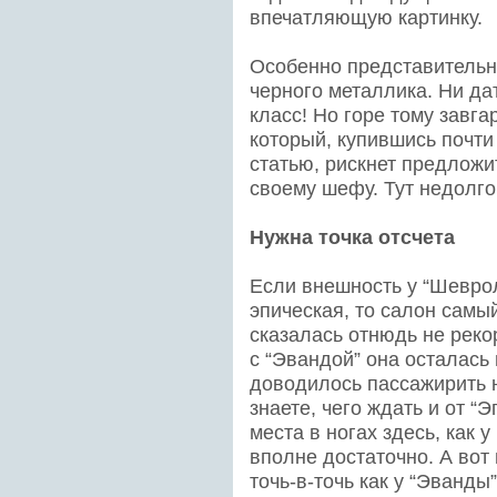
впечатляющую картинку.
Особенно представительно
черного металлика. Ни дат
класс! Но горе тому завга
который, купившись почти
статью, рискнет предложит
своему шефу. Тут недолго
Нужна точка отсчета
Если внешность у “Шеврол
эпическая, то салон самы
сказалась отнюдь не реко
с “Эвандой” она осталась
доводилось пассажирить 
знаете, чего ждать и от “
места в ногах здесь, как 
вполне достаточно. А вот
точь-в-точь как у “Эванды