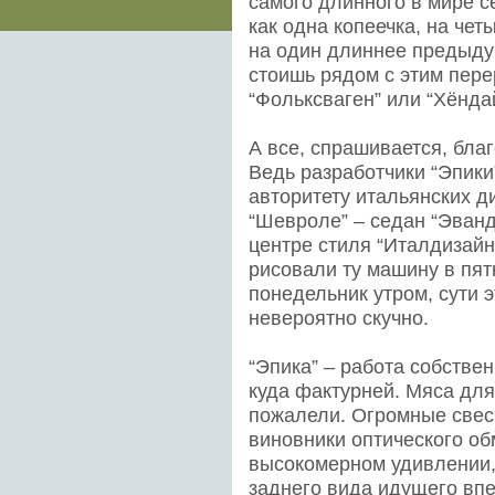
самого длинного в мире с
как одна копеечка, на чет
на один длиннее предыду
стоишь рядом с этим пере
“Фольксваген” или “Хёндай
А все, спрашивается, бла
Ведь разработчики “Эпики
авторитету итальянских 
“Шевроле” – седан “Эванд
центре стиля “Италдизайн
рисовали ту машину в пятн
понедельник утром, сути э
невероятно скучно.
“Эпика” – работа собстве
куда фактурней. Мяса для
пожалели. Огромные свес
виновники оптического об
высокомерном удивлении,
заднего вида идущего вп