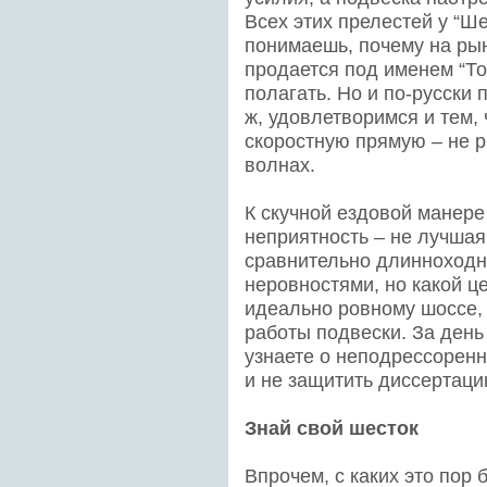
Всех этих прелестей у “Ше
понимаешь, почему на рын
продается под именем “То
полагать. Но и по-русски п
ж, удовлетворимся и тем,
скоростную прямую – не р
волнах.
К скучной ездовой манер
неприятность – не лучшая
сравнительно длинноходн
неровностями, но какой ц
идеально ровному шоссе,
работы подвески. За день
узнаете о неподрессоренн
и не защитить диссертаци
Знай свой шесток
Впрочем, с каких это пор