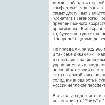
должны обладать вкусно
комфортом? Ведь “Эпика”,
самых доступных в классе
“Соната” из Таганрога. Пр
предпенсионного возраста
проигрывают. Если сравни
то, будучи не хуже их по 
“Шевроле” ощутимо деше
Не правда ли, за $22 990
и так себе диван-чик – на
в глаза лишь на фоне нес
управляемость и неидеал
ценовой категории не сто
Зато на другой чаше весо
солидная внешность и супе
России неплохие перспек
Есть только одно, хотя и 
рассматривать “Эпику” с 