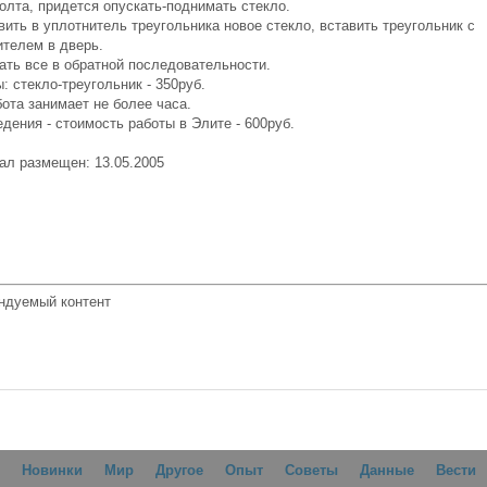
олта, придется опускать-поднимать стекло.
вить в уплотнитель треугольника новое стекло, вставить треугольник с
ителем в дверь.
ать все в обратной последовательности.
: стекло-треугольник - 350руб.
ота занимает не более часа.
дения - стоимость работы в Элите - 600руб.
ал размещен: 13.05.2005
ндуемый контент
Новинки
Мир
Другое
Опыт
Советы
Данные
Вести