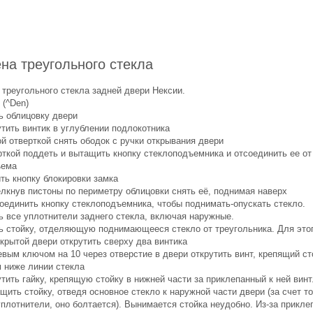
на треугольного стекла
 треугольного стекла задней двери Нексии.
 (^Den)
ь облицовку двери
утить винтик в углублении подлокотника
ой отверткой снять ободок с ручки открывания двери
рткой поддеть и вытащить кнопку стеклоподъемника и отсоединить ее от
ъема
ить кнопку блокировки замка
елкнув пистоны по периметру облицовки снять её, поднимая наверх
соединить кнопку стеклоподъемника, чтобы поднимать-опускать стекло.
ь все уплотнители заднего стекла, включая наружные.
ть стойку, отделяющую поднимающееся стекло от треугольника. Для этог
ткрытой двери открутить сверху два винтика
евым ключом на 10 через отверстие в двери открутить винт, крепящий ст
м ниже линии стекла
утить гайку, крепящую стойку в нижней части за приклепанный к ней винт
щить стойку, отведя основное стекло к наружной части двери (за счет то
плотнители, оно болтается). Вынимается стойка неудобно. Из-за прикле