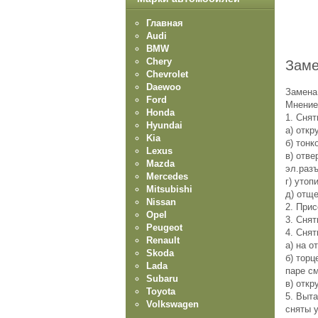
Главная
Audi
BMW
Chery
Заме
Chevrolet
Daewoo
Замена
Ford
Мнение
Honda
1. Снят
Hyundai
а) откр
Kia
б) тонк
Lexus
в) отве
Mazda
эл.раз
Mercedes
г) утоп
Mitsubishi
д) отщ
Nissan
2. При
Opel
3. Снят
Peugeot
4. Сня
Renault
а) на о
Skoda
б) торц
Lada
паре с
Subaru
в) откр
Toyota
5. Выта
Volkswagen
сняты у