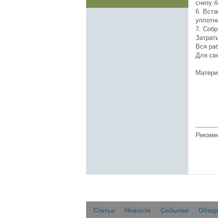
снизу б
6. Вста
уплотн
7. Собр
Затраты
Вся раб
Для све
Матери
Рекоме
Статьи
Новости
События
Обзор