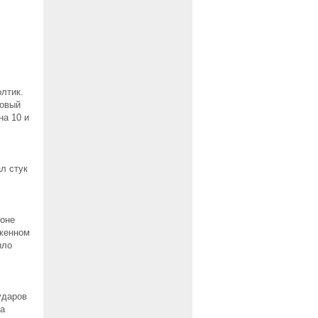
олтик.
зовый
на 10 и
ал стук
йоне
уженном
ыло
ударов
да