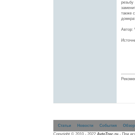
резьбу 
заменит
также 
домкра
Автор: 
Источн
Рекоме
Статьи
Новости
События
Обзор
Copyright © 2010 - 2022
AvtoTrec.ru
- При и