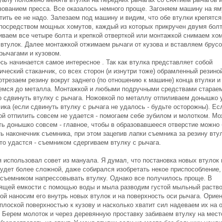
зованием пресса. Все оказалось немного проще. Загоняем машину на ям
ить ее не надо. Залезаем под машину и видим, что обе втулки крепятся
 посредством мощных хомутов, каждый из которых прикручен двумя бол
иваем все четыре болта и крепкой отверткой или монтажкой снимаем хо
 втулок. Далее монтажкой отжимаем рычаги от кузова и вставляем брусо
рычагами и кузовом.
сь начинается самое интересное . Так как втулка представляет собой
ческий стаканчик, со всех сторон (и изнутри тоже) обрамленный резиной
трезаем резину вокруг заднего (по отношению к машине) конца втулки и
емся до металла. Монтажкой и любыми подручными средствами старае
о сдвинуть втулку с рычага. Ножовкой по металлу отпиливаем донышко 
ика (если сдвинуть втулку с рычага не удалось - будьте осторожны). Ес
ой отпилить совсем не удается - помогаем себе зубилом и молотком. Мо
ть донышко совсем - главное, чтобы в образовавшееся отверстие можно
ь наконечник съемника, при этом зацепив лапки съемника за резину вту
то удастся - съемником сдергиваем втулку с рычага.
 использовал совет из мануала. Я думал, что постановка новых втулок 
будет более сложной, даже собирался изобретать некое приспособление,
 съемником напрессовывать втулку. Однако все получилось проще. В
ящей емкости с помощью воды и мыла разводим густой мыльный раство
ой наносим его внутрь новых втулок и на поверхность оси рычага. Орие
плоской поверхностью к кузову и насколько хватит сил надеваем их на 
. Берем молоток и через деревянную проставку забиваем втулку на мест