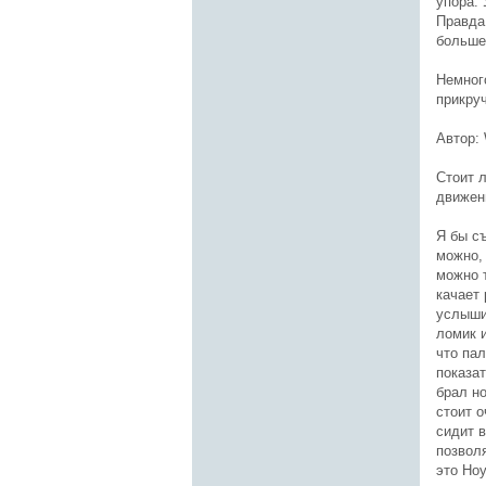
упора. 
Правда 
больше,
Немног
прикру
Автор: 
Стоит л
движен
Я бы съ
можно, 
можно т
качает
услышиш
ломик 
что пал
показа
брал но
стоит о
сидит в
позвол
это Но