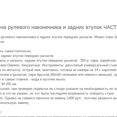
на рулевого наконечника и задних втулок ЧАСТ
 рулевого наконечника и задних втулок передних рычагов. Может кому б
сно.
сь самостоятельно.
 задних втулок передних рычагов.
лы и затраты: задние втулки передних рычагов - 350 р. пара, корейские
пами Daewoo. Аккуратные. Инструменты: двухлапый универсальный съем
 по металлу, острый нож, монтажка, головка из набора на 14 с коротким
телем и рычагом, пара брусков (60х60 сечением или немного меньше), з
 и самое главное - вода и кусочек мыла.
 34 265 км.
сылки: при проверке подвески на стенде указали на необходимость их з
л в это не уверен, но это была последняя возможность побороть стуки
и. Однако на сервисе просили за замену 1400 руб., поэтому решился на
оятельную замену.
с:
уалу положено менять втулки на передних рычагах со снятием рычагов и