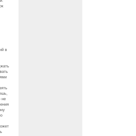
й.
ок
ий в
джать
вать
иями
зять
ешь,
 не
нения
ону
но
может
ть