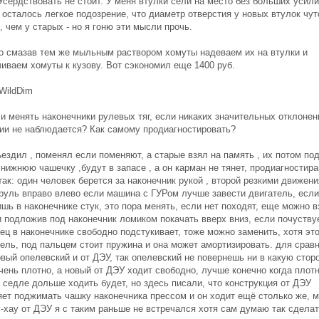
Усердствовать не стоит. У меня втулки сели на место без больших усили
осталось легкое подозрение, что диаметр отверстия у новых втулок чут
 чем у старых - но я гоню эти мысли прочь.
о смазав тем же мыльным раствором хомуты надеваем их на втулки и
чиваем хомуты к кузову. Вот сэкономил еще 1400 руб.
WildDim
и менять наконечники рулевых тяг, если никаких значительных отклонен
ии не наблюдается? Как самому продиагностировать?
ездил , поменял если поменяют, а старые взял на память , их потом по
нижнюю чашечку ,будут в запасе , а он карман не тянет, продиагностира
ак: один человек берется за наконечник рукой , второй резкими движен
 руль вправо влево если машина с ГУРом лучше завести двигатель, если
ь в наконечнике стук, это пора менять, если нет походят, еще можно в
и подложив под наконечник ломиком покачать вверх вниз, если почуству
ец в наконечнике свободно подстукивает, тоже можно заменить, хотя это
тель, под пальцем стоит пружина и она может амортизировать. для срав
вый опелевский и от ДЭУ, так опелевский не повернешь ни в какую стор
чень плотно, а новый от ДЭУ ходит свободно, лучше конечно когда плот
 седле дольше ходить будет, но здесь писали, что конструкция от ДЭУ
яет поджимать чашку наконечника прессом и он ходит ещё столько же, 
у-хау от ДЭУ я с таким раньше не встречался хотя сам думаю так сдела