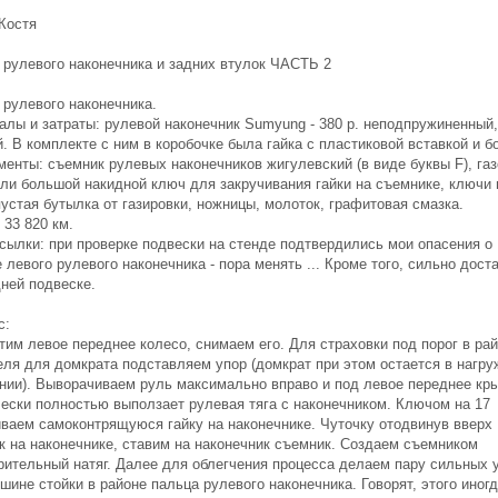
 Костя
 рулевого наконечника и задних втулок ЧАСТЬ 2
 рулевого наконечника.
алы и затраты: рулевой наконечник Sumyung - 380 р. неподпружиненный,
. В комплекте с ним в коробочке была гайка с пластиковой вставкой и б
менты: съемник рулевых наконечников жигулевский (в виде буквы F), га
или большой накидной ключ для закручивания гайки на съемнике, ключи 
пустая бутылка от газировки, ножницы, молоток, графитовая смазка.
 33 820 км.
сылки: при проверке подвески на стенде подтвердились мои опасения о
 левого рулевого наконечника - пора менять ... Кроме того, сильно дост
дней подвеске.
с:
тим левое переднее колесо, снимаем его. Для страховки под порог в ра
еля для домкрата подставляем упор (домкрат при этом остается в нагр
нии). Выворачиваем руль максимально вправо и под левое переднее кр
чески полностью выползает рулевая тяга с наконечником. Ключом на 17
иваем самоконтрящуюся гайку на наконечнике. Чуточку отодвинув вверх
к на наконечнике, ставим на наконечник съемник. Создаем съемником
рительный натяг. Далее для облегчения процесса делаем пару сильных 
шине стойки в районе пальца рулевого наконечника. Говорят, этого иног