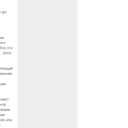
е до
ак,
ого
Все это
. Хотя
репящий
онечник
ьших
хомут
ентр
чиваем
чше
ря) или
л