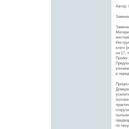
Автор:
Замена
Замена
Матери
жесткий
Инстру
ключ (
на 17, 
Пробег:
Предпо
кончине
в пере
Процес
Домкра
усилит
положе
практи
откруч
пыльни
предва
по проу