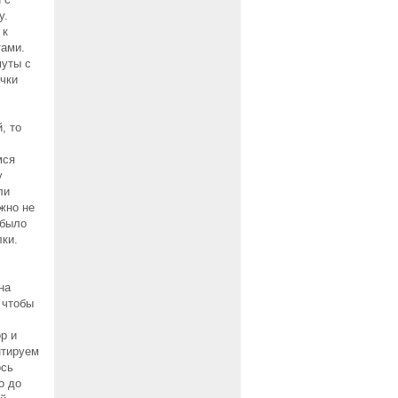
у.
 к
тами.
муты с
чки
, то
мся
у
ли
жно не
 было
лки.
на
 чтобы
р и
нтируем
ось
о до