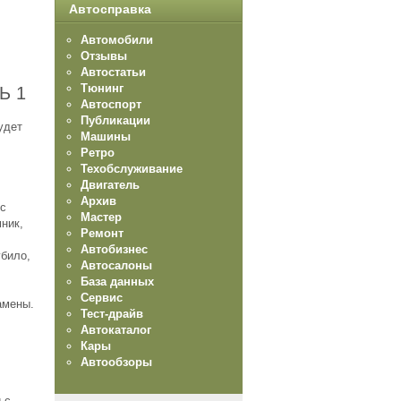
Автосправка
Автомобили
Отзывы
Автостатьи
Тюнинг
Ь 1
Автоспорт
Публикации
удет
Машины
Ретро
Техобслуживание
Двигатель
Архив
 с
Мастер
ник,
Ремонт
Автобизнес
убило,
Автосалоны
База данных
Сервис
амены.
Тест-драйв
Автокаталог
Кары
Автообзоры
 с