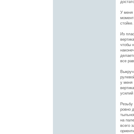
достато
У меня
момента
стойке.
Из пла
вертика
чтобы 
наконеч
делает
все ра
Выкруч
рулево
у меня
вертик
усилий 
Резьбу
ровно 
тыльно
на пал
всего 
ориент