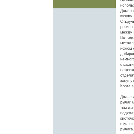
исполь
Домкрат
кузову
Откруч
резины
между 
Вот зде
металли
ножом о
добира
немног
стаканч
ножовк
отделя
засунут
Когда э
Далее я
рычаг 
тем же
подход
кисточк
втулки 
рычага