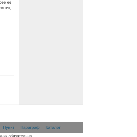
рее её
олтик,
Пункт
Параграф
Каталог
чник обязательна.