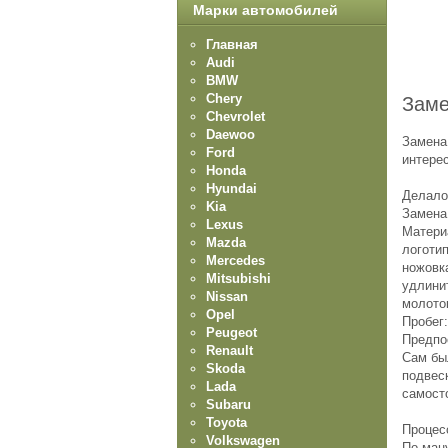
Марки автомобилей
Главная
Audi
BMW
Chery
Заме
Chevrolet
Daewoo
Замена
Ford
интере
Honda
Hyundai
Делало
Kia
Замена
Lexus
Материа
Mazda
логоти
Mercedes
ножовка
Mitsubishi
удлини
Nissan
молоток
Opel
Пробег:
Peugeot
Предпо
Renault
Сам бы
Skoda
подвеск
Lada
самост
Subaru
Toyota
Процес
Volkswagen
По ман