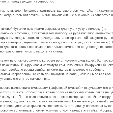
чно и палец выходит из отверстия.
 так не вышло. Пришлось затягивать дальше огромную гайку на съемник
, когда с громким звуком "БУМ!" наконечник не выскочил из отверстия в
стиковой бутылки ножницами вырезаем длинную и узкую полоску (по
льной оси бутылки). Прикручиваем полоску на рулевую тягу изолентой т
наружним концом полоска приходилась на центр тыльной заглушки рулев
ника (центр определить с точностью до миллиметра достаточно легко). 
ся для того, чтобы при замене не сильно изменился сход передних колес
вно правильнее потом съездить на стенд.
иваем из стяжного хомута, которым регулируется сход колес, болтик, к
й наконечник. Выкручиваем из хомута сам наконечник. Выкрученный нак
 имел свободно вращающийся руками палец и некоторую свободу в
альном направлении. То есть при нажатии на палец можно было без бол
утопить его внутрь наконечника.
 нового наконечника смазываем графитовой смазкой и вкручиваем его в 
до того момента, чтобы пластиковая полоска наружним краем легла на ц
й заглушки. Палец наконечника вставляем в отверстие в стойке и накру
ец гайку, идущую в комплекте с наконечником. Не переусердствуйте! Лу
затягивать динамометрическим ключом (момент напишу попозже из буква
ировочно вспоминать с каким усилием откручивалась эта гайка. Я сорва