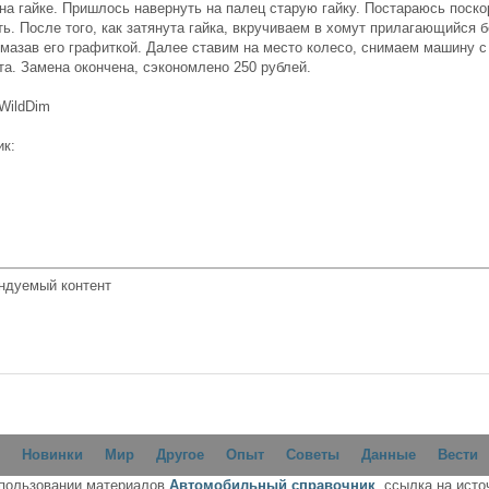
на гайке. Пришлось навернуть на палец старую гайку. Постараюсь поско
ь. После того, как затянута гайка, вкручиваем в хомут прилагающийся б
смазав его графиткой. Далее ставим на место колесо, снимаем машину с
та. Замена окончена, сэкономлено 250 рублей.
WildDim
ик:
ндуемый контент
Новинки
Мир
Другое
Опыт
Советы
Данные
Вести
спользовании материалов
Автомобильный справочник
, ссылка на исто