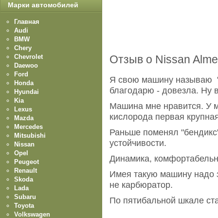
Марки автомобилей
Главная
Audi
BMW
Chery
Chevrolet
Отзыв о Nissan Alme
Daewoo
Ford
Я свою машину называю "
Honda
благодарю - довезла. Ну в
Hyundai
Kia
Машина мне нравится. У м
Lexus
кислорода первая крупная
Mazda
Mercedes
Раньше поменял "бендикс"
Mitsubishi
устойчивости.
Nissan
Opel
Динамика, комфортабельн
Peugeot
Renault
Имея такую машину надо з
Skoda
не карбюратор.
Lada
Subaru
По пятибальной шкале ст
Toyota
Volkswagen