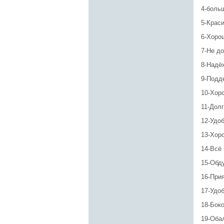
4-боль
5-Крас
6-Хоро
7-Не д
8-Надё
9-Подд
10-Хор
11-Дол
12-Удоб
13-Хор
14-Всё
15-Обд
16-При
17-Удо
18-Боко
19-Оба