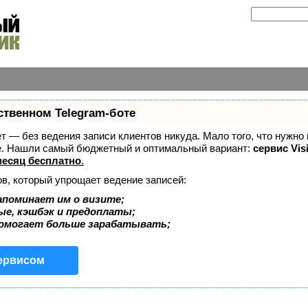
ственном Telegram-боте
ает — без ведения записи клиентов никуда. Мало того, что нужно
же. Нашли самый бюджетный и оптимальный вариант:
сервис Vis
есяц бесплатно
.
ов, который упрощает ведение записей:
апоминает им о визите;
ые, кэшбэк и предоплаты;
помогает больше зарабатывать;
сервисом