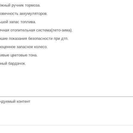
ёжный ручник тормоза.
говечность аккумуляторов.
ьшой запас топлива.
ичная отопительная система(лето-зима).
ошие показания безопасности при дтп.
ноценное запасное колесо.
сивые цветовые тона.
бный бардачок.
ндуемый контент