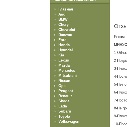
Главная
Audi
BMW
Chery
Отзы
Chevrolet
Daewoo
Решил 
Ford
МИНУС
Honda
Hyundai
1-Обла
Kia
Lexus
2-Недо
Mazda
3-Плох
Mercedes
Mitsubishi
4-Посл
Nissan
5-Нет о
Opel
Peugeot
6-Плох
Renault
7-Пост
Skoda
Lada
8-Не гр
Subaru
9-Плохо
Toyota
Volkswagen
10-Про