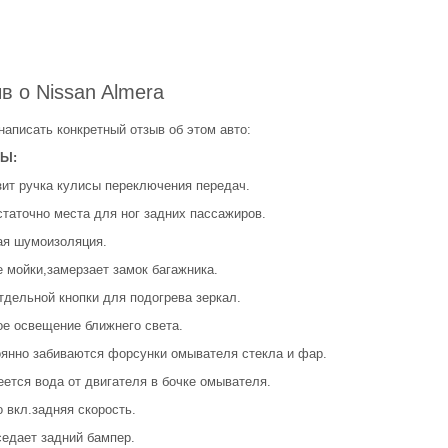
в о Nissan Almera
написать конкретный отзыв об этом авто:
Ы:
зит ручка кулисы переключения передач.
статочно места для ног задних пассажиров.
ая шумоизоляция.
е мойки,замерзает замок багажника.
тдельной кнопки для подогрева зеркал.
ое освещение ближнего света.
оянно забиваются форсунки омывателя стекла и фар.
еется вода от двигателя в бочке омывателя.
 вкл.задняя скорость.
седает задний бампер.