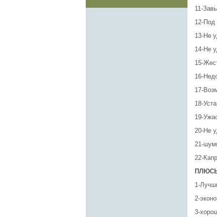
11-Зав
12-Под
13-Не 
14-Не 
15-Жес
16-Нед
17-Воз
18-Уст
19-Ужа
20-Не 
21-шумн
22-Капр
ПЛЮС
1-Лучш
2-экон
3-хоро