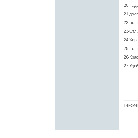
20-Над
21-дол
22-Бол
23-Отл
24-Хор
25-Пол
26-Кра
27-Удо
Рекоме