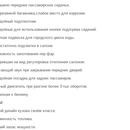
ышено переднее пассажирское сиденье.
 резинкой багажника,слабое место для коррозии.
удобный подлокотник.
удобные для использования кнопки подогрева сидений.
ткая подвеска для городского цикла езды.
остаточно подсветки в салоне.
можность запотевания пер.фар.
аревшая на вид регулировка отопления салоном.
сающий звук при закрывании передних дверей.
удобная посадка для задних пассажиров.
ый двигатель при разгоне более 3-тыс.оборотов.
изная к бензину.
Ы:
ий дизайн кузова своём классе.
омичность топлива.
ший запас мощности.