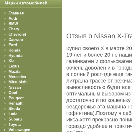
Марки автомобилей
Главная
Audi
BMW
Chery
Chevrolet
Отзыв о Nissan X-Tra
Daewoo
Ford
Купил своего Х в марте 2
Honda
19 лет и более 20 не наши
Hyundai
геленваген и фольксваген
Kia
Lexus
оочень доволен и в город
Mazda
в полный рост-где еще так
Mercedes
литра,на трассе от режим
Mitsubishi
выносливостью будет все
Nissan
Opel
оптимальным выбором из 
Peugeot
достаточно и по кошельку 
Renault
бездорожье эта машина н
Skoda
гофнятина).Поэтому я себ
Lada
Икса-хотя прекрасно пони
Subaru
Toyota
гораздо удобнее и практи
Volkswagen