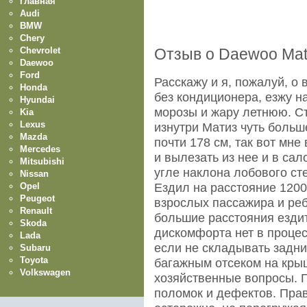
Главная
Audi
BMW
Chery
Chevrolet
Отзыв о Daewoo Mat
Daewoo
Ford
Расскажу и я, пожалуй, о 
Honda
без кондиционера, езжу н
Hyundai
морозы и жару летнюю. Ст
Kia
Lexus
изнутри Матиз чуть больше
Mazda
почти 178 см, так вот мне
Mercedes
и вылезать из нее и в сал
Mitsubishi
угле наклона лобового сте
Nissan
Opel
Ездил на расстояние 1200
Peugeot
взрослых пассажира и реб
Renault
большие расстояния езди
Skoda
дискомфорта нет в процес
Lada
если не складывать задни
Subaru
Toyota
багажным отсеком на кры
Volkswagen
хозяйственные вопросы. П
поломок и дефектов. Пра