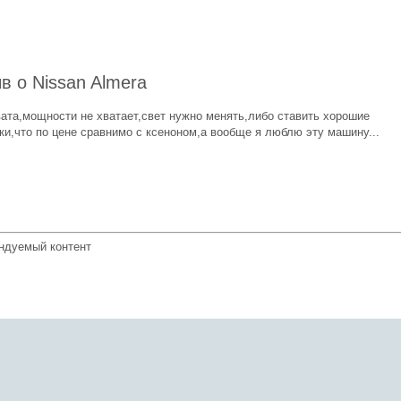
в о Nissan Almera
ата,мощности не хватает,свет нужно менять,либо ставить хорошие
ки,что по цене сравнимо с ксеноном,а вообще я люблю эту машину...
ндуемый контент