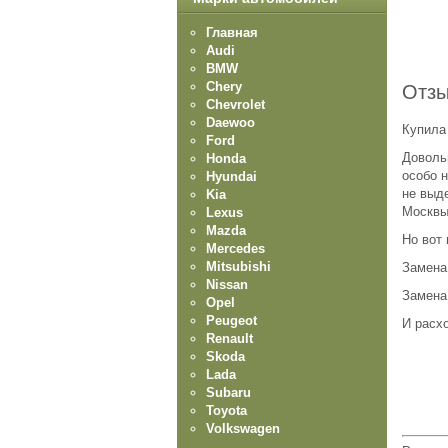
Главная
Audi
BMW
Chery
Отзы
Chevrolet
Daewoo
Купила 
Ford
Доволь
Honda
особо 
Hyundai
не выд
Kia
Москвы 
Lexus
Mazda
Но вот 
Mercedes
Mitsubishi
Замена
Nissan
Замена
Opel
Peugeot
И расхо
Renault
Skoda
Lada
Subaru
Toyota
Volkswagen