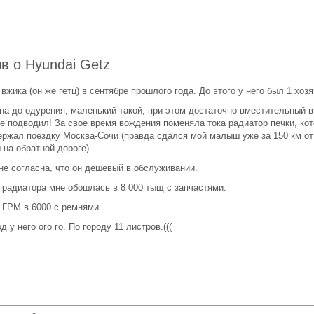
в о Hyundai Getz
вжика (он же гетц) в сентябре прошлого года. До этого у него был 1 хозя
на до одурения, маленький такой, при этом достаточно вместительный в
не подводил! За свое время вождения поменяла тока радиатор печки, ко
ержал поездку Москва-Сочи (правда сдался мой малыш уже за 150 км от
на обратной дороге).
не согласна, что он дешевый в обслуживании.
 радиатора мне обошлась в 8 000 тыщ с запчастями.
 ГРМ в 6000 с ремнями.
д у него ого го. По городу 11 листров.(((