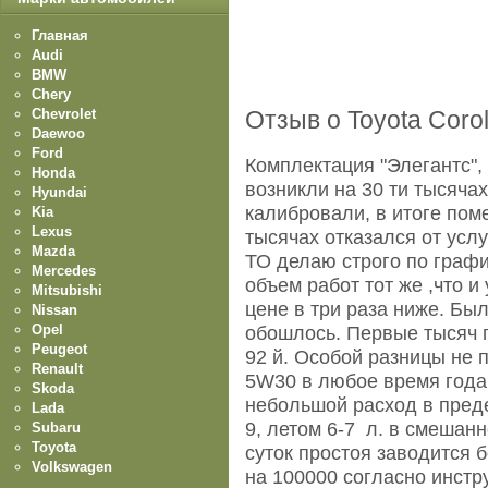
Главная
Audi
BMW
Chery
Chevrolet
Отзыв о Toyota Corol
Daewoo
Ford
Комплектация "Элегантс",
Honda
возникли на 30 ти тысяча
Hyundai
калибровали, в итоге пом
Kia
Lexus
тысячах отказался от усл
Mazda
ТО делаю строго по график
Mercedes
объем работ тот же ,что и
Mitsubishi
цене в три раза ниже. Был
Nissan
Opel
обошлось. Первые тысяч п
Peugeot
92 й. Особой разницы не 
Renault
5W30 в любое время года.
Skoda
небольшой расход в преде
Lada
9, летом 6-7 л. в смешан
Subaru
Toyota
суток простоя заводится 
Volkswagen
на 100000 согласно инстр