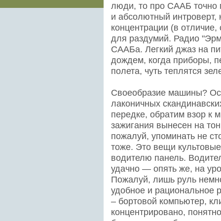
люди, то про СААБ точно 
и абсолютный интроверт,
концентрации (в отличие,
для раздумий. Радио "Эрм
СААБа. Легкий джаз на пи
дождем, когда приборы, 
полета, чуть теплятся зел
Своеобразие машины? Ост
лаконичных скандинавски
передке, обратим взор к м
зажигания вынесен на то
пожалуй, упоминать не с
тоже. Это вещи культовые.
водителю панель. Водител
удачно — опять же, на ур
Пожалуй, лишь руль немно
удобное и рациональное 
– бортовой компьютер, кли
концентрировано, понятн