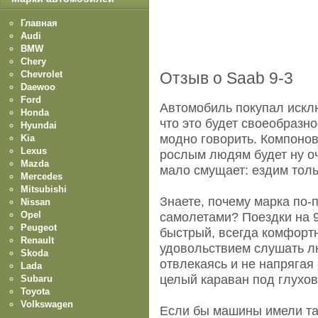
Главная
Audi
BMW
Chery
Chevrolet
Отзыв о Saab 9-3
Daewoo
Ford
Автомобиль покупал искл
Honda
что это будет своеобразно
Hyundai
модно говорить. Компонов
Kia
Lexus
рослым людям будет ну оч
Mazda
мало смущает: ездим толь
Mercedes
Mitsubishi
Знаете, почему марка по-
Nissan
Opel
самолетами? Поездки на 9
Peugeot
быстрый, всегда комфортн
Renault
удовольствием слушать л
Skoda
отвлекаясь и не напрягая 
Lada
целый караван под глухо
Subaru
Toyota
Volkswagen
Если бы машины имели та