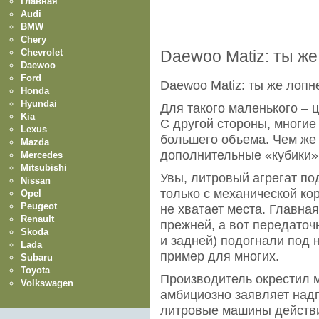
Главная
Audi
BMW
Chery
Chevrolet
Daewoo Matiz: ты же
Daewoo
Ford
Daewoo Matiz: ты же лопн
Honda
Hyundai
Для такого маленького – 
Kia
С другой стороны, многи
Lexus
большего объема. Чем же 
Mazda
дополнительные «кубики»
Mercedes
Mitsubishi
Увы, литровый агрегат по
Nissan
только с механической ко
Opel
Peugeot
не хватает места. Главная
Renault
прежней, а вот передаточ
Skoda
и задней) подогнали под 
Lada
пример для многих.
Subaru
Toyota
Производитель окрестил 
Volkswagen
амбициозно заявляет надп
литровые машины действи