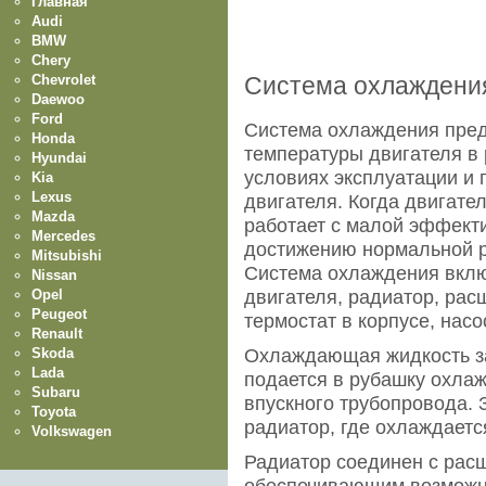
Главная
Audi
BMW
Chery
Chevrolet
Система охлаждени
Daewoo
Ford
Система охлаждения пре
Honda
температуры двигателя в
Hyundai
условиях эксплуатации и 
Kia
Lexus
двигателя. Когда двигате
Mazda
работает с малой эффект
Mercedes
достижению нормальной р
Mitsubishi
Система охлаждения вклю
Nissan
Opel
двигателя, радиатор, рас
Peugeot
термостат в корпусе, нас
Renault
Skoda
Охлаждающая жидкость за
Lada
подается в рубашку охлаж
Subaru
впускного трубопровода. 
Toyota
радиатор, где охлаждаетс
Volkswagen
Радиатор соединен с рас