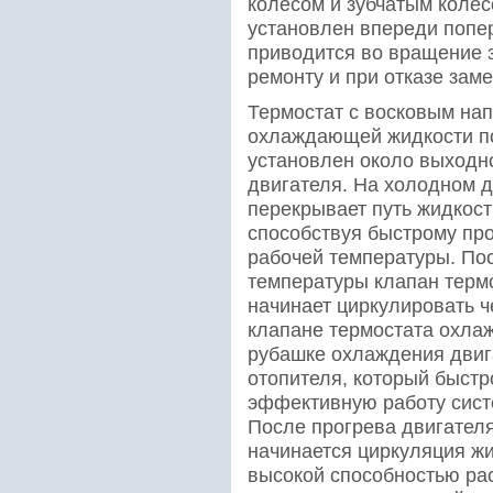
колесом и зубчатым коле
установлен впереди попе
приводится во вращение 
ремонту и при отказе заме
Термостат с восковым на
охлаждающей жидкости по
установлен около выходн
двигателя. На холодном д
перекрывает путь жидкост
способствуя быстрому пр
рабочей температуры. По
температуры клапан термо
начинает циркулировать ч
клапане термостата охла
рубашке охлаждения двиг
отопителя, который быстр
эффективную работу сист
После прогрева двигателя
начинается циркуляция ж
высокой способностью ра