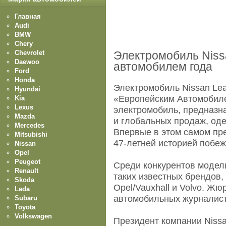
Главная
Audi
BMW
Chery
Chevrolet
Электромобиль Niss
Daewoo
автомобилем года
Ford
Honda
Электромобиль Nissan Lea
Hyundai
«Европейским Автомобиле
Kia
Lexus
электромобиль, предназн
Mazda
и глобальных продаж, оде
Mercedes
Впервые в этом самом пр
Mitsubishi
47-летней историей побеж
Nissan
Opel
Peugeot
Среди конкурентов модели
Renault
таких известных брендов, к
Skoda
Opel/Vauxhall и Volvo. Ж
Lada
автомобильных журналисто
Subaru
Toyota
Volkswagen
Президент компании Nissa