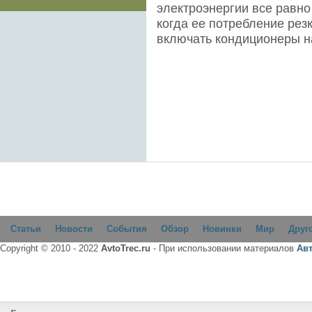
электроэнергии все равно
когда ее потребление рез
включать кондиционеры н
Статьи
Новости
События
Обзор
Новинки
Мир
Друг
Copyright © 2010 - 2022
AvtoTrec.ru
- При использовании материалов
Ав