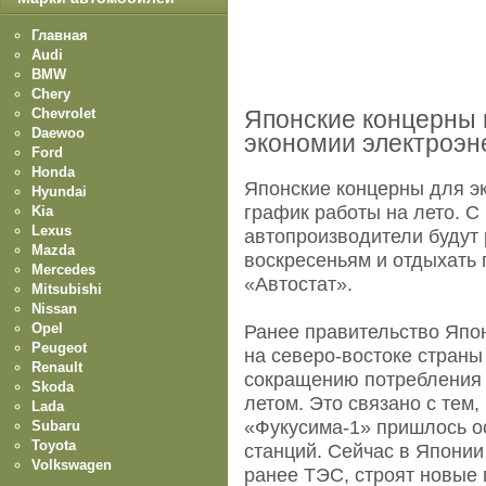
Главная
Audi
BMW
Chery
Chevrolet
Японские концерны 
Daewoo
экономии электроэн
Ford
Honda
Японские концерны для э
Hyundai
график работы на лето. С
Kia
Lexus
автопроизводители будут 
Mazda
воскресеньям и отдыхать 
Mercedes
«Автостат».
Mitsubishi
Nissan
Opel
Ранее правительство Япон
Peugeot
на северо-востоке страны
Renault
сокращению потребления
Skoda
летом. Это связано с тем,
Lada
«Фукусима-1» пришлось о
Subaru
Toyota
станций. Сейчас в Япони
Volkswagen
ранее ТЭС, строят новые 