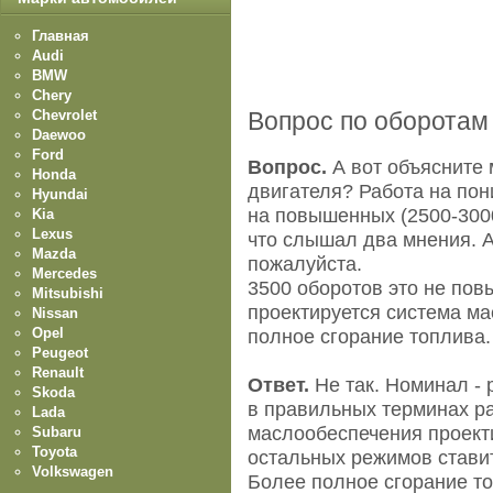
Главная
Audi
BMW
Chery
Chevrolet
Вопрос по оборотам
Daewoo
Ford
Вопрос.
А вот объясните 
Honda
двигателя? Работа на пон
Hyundai
на повышенных (2500-300
Kia
Lexus
что слышал два мнения. А
Mazda
пожалуйста.
Mercedes
3500 оборотов это не по
Mitsubishi
проектируется система м
Nissan
Opel
полное сгорание топлива.
Peugeot
Renault
Ответ.
Не так. Номинал -
Skoda
в правильных терминах р
Lada
маслообеспечения проекти
Subaru
Toyota
остальных режимов стави
Volkswagen
Более полное сгорание то