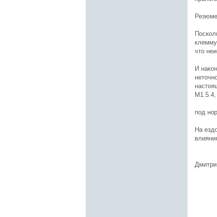
Резюме
Поскол
клемму
что не
И нако
неточно
настоя
M1.5.4,
под но
На езд
влияния
Дмитри