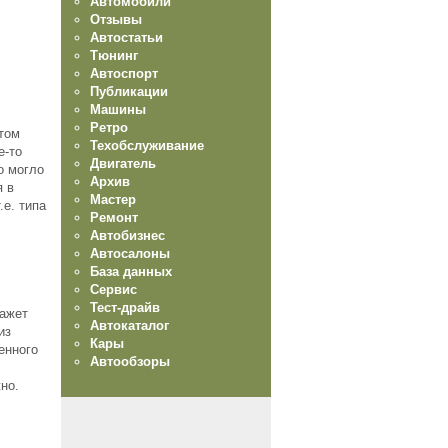
Автомобили
Отзывы
Автостатьи
Тюнинг
Автоспорт
Публикации
Машины
Ретро
том
Техобслуживание
е-то
Двигатель
о могло
Архив
я в
Мастер
.е. типа
Ремонт
Автобизнес
Автосалоны
База данных
Сервис
Тест-драйв
кажет
Автокаталог
из
Кары
енного
Автообзоры
но.