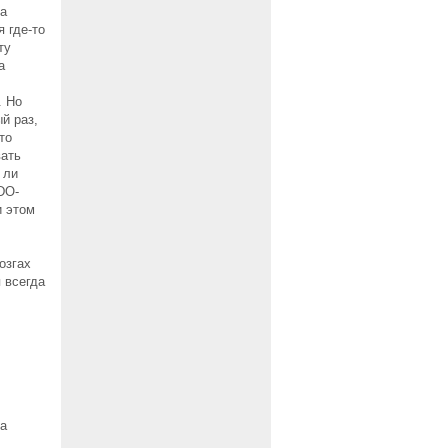
ма
 где-то
ту
а
. Но
й раз,
то
вать
 ли
DO-
и этом
озгах
я всегда
на