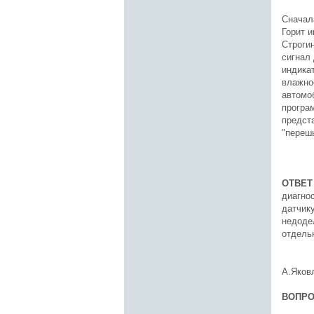
Сначала
Горит и
Строгин
сигнал 
индикат
влажнос
автомоб
програм
предст
"переш
ОТВЕТ
диагнос
датчик
недодел
отдель
А.Яков
ВОПР