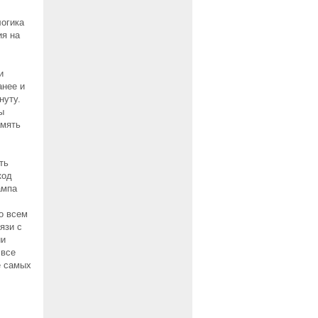
логика
ия на
и
анее и
нуту.
ы
амять
ть
код
ампа
о всем
язи с
ии
 все
е самых