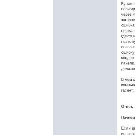
Купил 
период
через м
загорае
ошибка 
нормал
где-то 
поэтому
снова 
ошибку 
кондер
панели,
должен
В чем 
компьют
гаснет,
Ответ.
Начнем
Если д
исправ