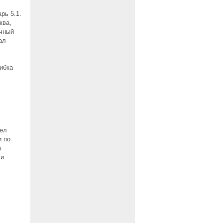
рь 5.1.
ква,
очный
ал
шибка
дел
и по
а
 и