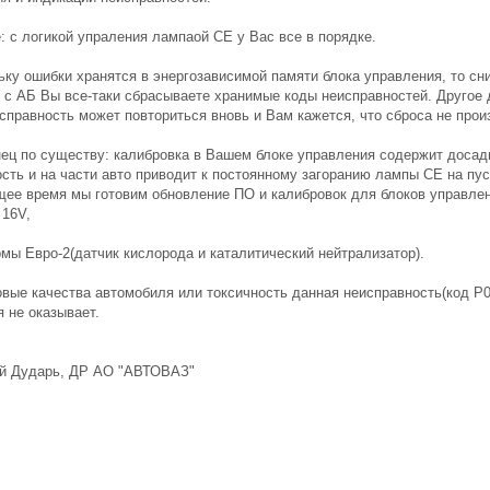
: с логикой упраления лампаой СЕ у Вас все в порядке.
ьку ошибки хранятся в энергозависимой памяти блока управления, то сн
 с АБ Вы все-таки сбрасываете хранимые коды неисправностей. Другое 
исправность может повториться вновь и Вам кажется, что сброса не прои
нец по существу: калибровка в Вашем блоке управления содержит доса
сть и на части авто приводит к постоянному загоранию лампы СЕ на пус
щее время мы готовим обновление ПО и калибровок для блоков управле
 16V,
рмы Евро-2(датчик кислорода и каталитический нейтрализатор).
овые качества автомобиля или токсичность данная неисправность(код P0
 не оказывает.
й Дударь, ДР АО "АВТОВАЗ"