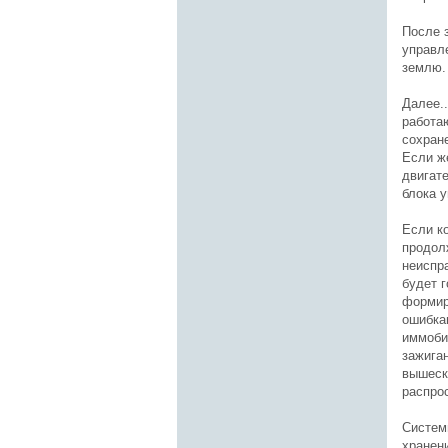
После 
управл
землю.
Далее..
работа
сохране
Если ж
двигате
блока 
Если к
продолж
неиспр
будет 
формир
ошибка
иммоби
зажига
вышеск
распро
Систем
хранен