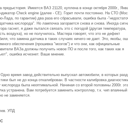
 предыстория. Имеется ВАЗ 21120, куплена в конце октября 2000г., Янва
ндикатор Check engine (далее - СЕ). Горит почти постоянно. На СТО (Мос
о-Лада, по гарантии) два раза его сбрасывали, ошибка была -"недостат
датчика кислорода". Но лампочка загорается снова и снова. Иногда сигн
ора гаснет, я даже пытался связать это с погодой (другая температура,
ть воздуха), но не получилось. Мастера говорят, что это не дефект
иля, что замена датчика в таких случаях ничего не дает. Это, якобы, о
много обеспечения (прошивка "мозгов") и что они, как официальные
авители ВАЗа должны получить новое ПО и после того, как таких как я
ьют", ошибка исчезнет. Ваше мнение.
Одно время завод действительно выпускал автомобили, в которых раз
тики был не до конца откалиброван. В частности калибровка диагностик
у кислорода была неоптимальной. Начиная со второй половины 2000г. эт
ка устранена. Вам потребуется заменить контроллер, т.к. чип впаянный
но не заменяется.
лев. УПД
ОС