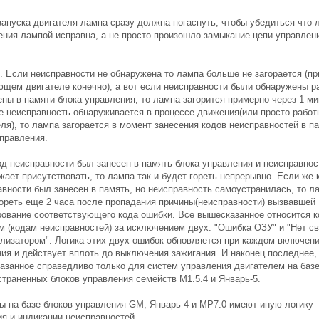
запуска двигателя лампа сразу должна погаснуть, чтобы убедиться что 
ения лампой исправна, а не просто произошло замыкание цепи управлен
. Если неисправности не обнаружена то лампа больше не загорается (пр
ющем двигателе конечно), а вот если неисправности были обнаружены р
ны в памяти блока управления, то лампа загорится примерно через 1 ми
е неисправность обнаруживается в процессе движения(или просто работ
ля), то лампа загорается в момент занесения кодов неисправностей в п
управления.
од неисправности был занесен в память блока управления и неисправнос
ает присутствовать, то лампа так и будет гореть непрерывно. Если же 
авности был занесен в память, но неисправность самоустранилась, то л
гореть еще 2 часа после пропадания причины(неисправности) вызвавшей
ование соответствующего кода ошибки. Все вышесказанное относится к
м (кодам неисправностей) за исключением двух: "Ошибка ОЗУ" и "Нет св
лизатором". Логика этих двух ошибок обновляется при каждом включен
ния и действует вплоть до выключения зажигания. И наконец последнее,
азанное справедливо только для систем управления двигателем на баз
страненных блоков управления семейств М1.5.4 и Январь-5.
ы на базе блоков управления GM, Январь-4 и MP7.0 имеют иную логику
ия и индикации неисправностей.