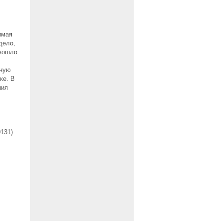
имая
дело,
зошло.
дную
ке. В
ния
131)