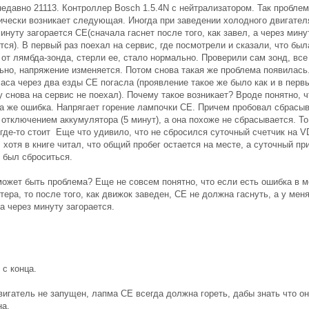
недавно 21113. Контроллер Bosch 1.5.4N с нейтрализатором. Так пробле
ически возникает следующая. Иногда при заведении холодного двигателя
инуту загорается СЕ(сначала гаснет после того, как завел, а через мину
тся). В первый раз поехал на сервис, где посмотрели и сказали, что был
от лямбда-зонда, стерли ее, стало нормально. Проверили сам зонд, все
ьно, напряжение изменяется. Потом снова такая же проблема появилась
часа через два езды СЕ погасла (проявление такое же было как и в первы
 снова на сервис не поехал). Почему такое возникает? Вроде понятно, ч
та же ошибка. Напрягает горение лампочки СЕ. Причем пробовал сбрасы
отключением аккумулятора (5 минут), а она похоже не сбрасывается. То
 где-то стоит Еще что удивило, что не сбросился суточный счетчик на V
 хотя в книге читал, что общий пробег остается на месте, а суточный пр
 был сброситься.
может быть проблема? Еще не совсем понятно, что если есть ошибка в м
ера, то после того, как движок заведен, СЕ не должна гаснуть, а у мен
 а через минуту загорается.
 с конца.
вигатель не запущен, лапма СЕ всегда должна гореть, дабы знать что о
на.