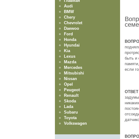
Главная
Audi
BMW
Chery
Вопр
Chevrolet
семе
Daewoo
Ford
Honda
ВОПР
Hyundai
подняли
Kia
протряс
Lexus
быть и
Mazda
памяти,
Mercedes
если го
Mitsubishi
Nissan
Opel
Peugeot
ОТВЕТ
Renault
задумы
Skoda
никаки
Lada
постоян
Subaru
отсоед
Toyota
датчик
Volkswagen
ВОПР