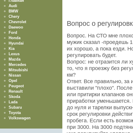
Главная
Audi
BMW
Chery
Chevrolet
Вопрос о регулировк
Daewoo
Ford
Вопрос. На СТО мне плохо
Honda
мужик сказал -проедешь 1
Hyundai
их хорошо, а пока езди. Н
Kia
Lexus
регулировать будет.
Mazda
Вопрос: не отразится ли 
Mercedes
то, что я проезжу без рег
Mitsubishi
км?
Nissan
Opel
Ответ. Все правильно, за 
Peugeot
выставили "плохо". После
Renault
или притирки клапанов он
Skoda
приработки уменьшается. 
Lada
до нуля и тарелки выпуск
Subaru
Toyota
срок регулировки действит
Volkswagen
пробега. Если есть возмож
при 3000. На 3000 подтяни