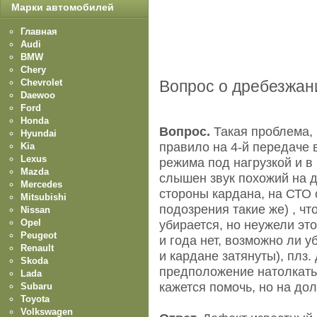
Марки автомобилей
Главная
Audi
BMW
Chery
Chevrolet
Вопрос о дребезжан
Daewoo
Ford
Honda
Вопрос.
Такая проблема, 
Hyundai
правило на 4-й передаче в
Kia
Lexus
режима под нагрузкой и в
Mazda
слышен звук похожий на 
Mercedes
стороны кардана, на СТО 
Mitsubishi
подозрения такие же) , чт
Nissan
Opel
убирается, но неужели эт
Peugeot
и года нет, возможно ли уб
Renault
и кардане затянуты), плз.
Skoda
предположение натолкать
Lada
кажется помочь, но на до
Subaru
Toyota
Volkswagen