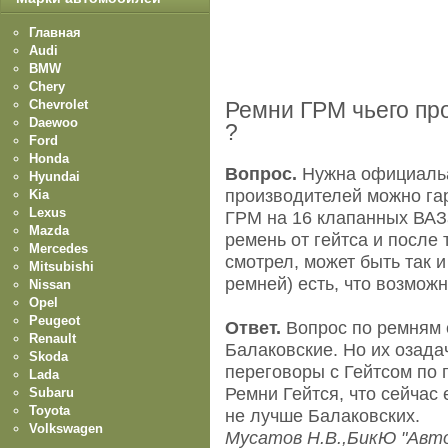
Главная
Audi
BMW
Chery
Chevrolet
Ремни ГРМ чьего пр
Daewoo
?
Ford
Honda
Вопрос.
Нужна официальа
Hyundai
производителей можно га
Kia
Lexus
ГРМ на 16 клапанных ВАЗ
Mazda
ремень от гейтса и после
Mercedes
смотрел, может быть так 
Mitsubishi
ремней) есть, что возможн
Nissan
Opel
Peugeot
Ответ.
Вопрос по ремням 
Renault
Балаковские. Но их озада
Skoda
переговоры с Гейтсом по 
Lada
Ремни Гейтся, что сейчас 
Subaru
Toyota
не лучше Балаковских.
Volkswagen
Мусатов Н.В.,БикЮ "Авт