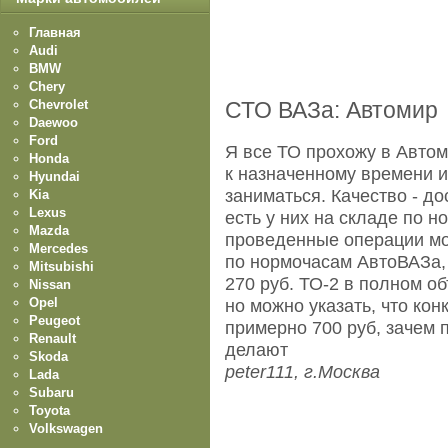
Главная
Audi
BMW
Chery
Chevrolet
СТО ВАЗа: Автомир
Daewoo
Ford
Я все ТО прохожу в Автом
Honda
к назначенному времени 
Hyundai
заниматься. Качество - д
Kia
Lexus
есть у них на складе по 
Mazda
проведенные операции мо
Mercedes
по нормочасам АвтоВАЗа,
Mitsubishi
270 руб. ТО-2 в полном об
Nissan
Opel
но можно указать, что кон
Peugeot
примерно 700 руб, зачем п
Renault
делают
Skoda
peter111, г.Москва
Lada
Subaru
Toyota
Volkswagen