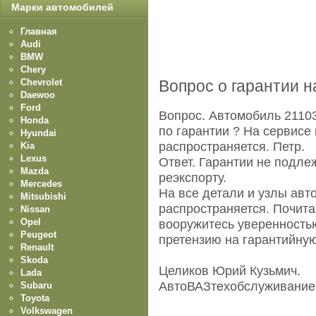
Марки автомобилей
Главная
Audi
BMW
Chery
Chevrolet
Вопрос о гарантии н
Daewoo
Ford
Вопрос. Автомобиль 2110
Honda
по гарантии ? На сервисе 
Hyundai
распространяется. Петр.
Kia
Lexus
Ответ. Гарантии не подле
Mazda
реэкспорту.
Mercedes
На все детали и узлы авт
Mitsubishi
распространяется. Почитай
Nissan
Opel
вооружитесь уверенность
Peugeot
претензию на гарантийную
Renault
Skoda
Целиков Юрий Кузьмич.
Lada
АвтоВАЗтехобслуживание
Subaru
Toyota
Volkswagen