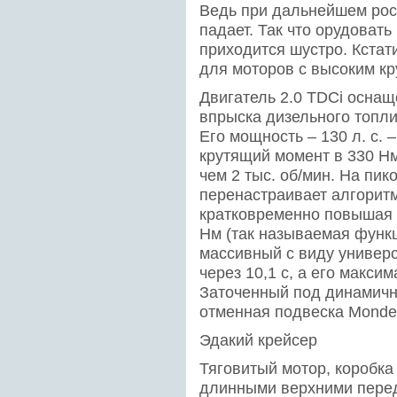
Ведь при дальнейшем рост
падает. Так что орудоват
приходится шустро. Кстат
для моторов с высоким к
Двигатель 2.0 TDCi осна
впрыска дизельного топли
Его мощность – 130 л. с. 
крутящий момент в 330 Н
чем 2 тыс. об/мин. На пик
перенастраивает алгоритм
кратковременно повышая 
Нм (так называемая функц
массивный с виду универ
через 10,1 с, а его макси
Заточенный под динамичну
отменная подвеска Monde
Эдакий крейсер
Тяговитый мотор, коробк
длинными верхними перед