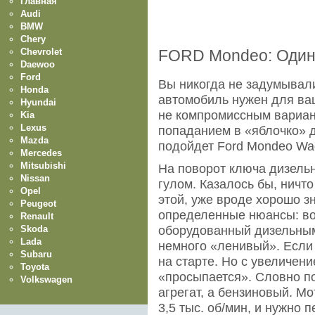
Главная
Audi
BMW
Chery
Chevrolet
FORD Mondeo: Один
Daewoo
Ford
Вы никогда не задумывали
Honda
автомобиль нужен для ваш
Hyundai
не компромиссным вариант
Kia
Lexus
попаданием в «яблочко» д
Mazda
подойдет Ford Mondeo Wag
Mercedes
Mitsubishi
На поворот ключа дизель
Nissan
гулом. Казалось бы, ничт
Opel
этой, уже вроде хорошо з
Peugeot
определенные нюансы: во-
Renault
Skoda
оборудованный дизельным
Lada
немного «ленивый». Если 
Subaru
на старте. Но с увеличени
Toyota
«просыпается». Словно п
Volkswagen
агрегат, а бензиновый. М
3,5 тыс. об/мин, и нужно