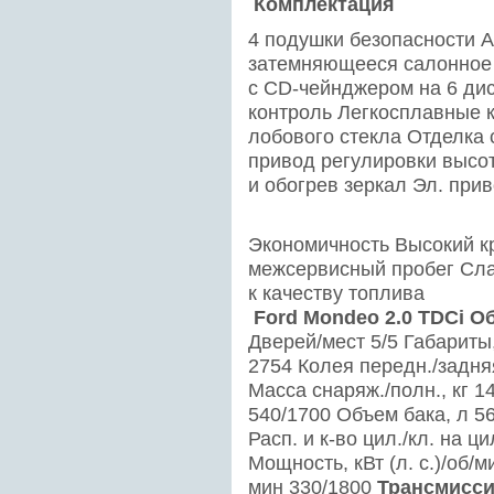
Комплектация
4 подушки безопасности 
затемняющееся салонное 
с CD-чейнджером на 6 ди
контроль Легкосплавные 
лобового стекла Отделка с
привод регулировки высо
и обогрев зеркал Эл. при
Экономичность Высокий 
межсервисный пробег Сла
к качеству топлива
Ford Mondeo 2.0 TDCi
О
Дверей/мест 5/5 Габариты
2754 Колея передн./задня
Масса снаряж./полн., кг 
540/1700 Объем бака, л 5
Расп. и к-во цил./кл. на ц
Мощность, кВт (л. с.)/об/м
мин 330/1800
Трансмисс