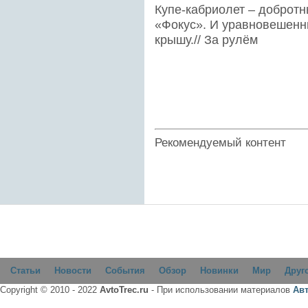
Купе-кабриолет – доброт
«Фокус». И уравновешенны
крышу.// За рулём
Рекомендуемый контент
Статьи
Новости
События
Обзор
Новинки
Мир
Друг
Copyright © 2010 - 2022
AvtoTrec.ru
- При использовании материалов
Ав