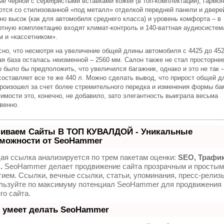
ые черной с серебристыми вставками кожей (в топ-комплектации), гармо
ются со стилизованной «под металл» отделкой передней панели и двере
но высок (как для автомобиля среднего класса) и уровень комфорта – в
ртную комплектацию входят климат-контроль и 140-ваттная аудиосистем
м и «кассетником».
сно, что несмотря на увеличение общей длины автомобиля с 4425 до 45
я база осталась неизменной – 2560 мм. Салон также не стал просторнее
 было бы предположить, что увеличился багажник, однако и это не так –
составляет все те же 440 л. Можно сделать вывод, что прирост общей д
произошел за счет более стремительного передка и изменения формы ба
имости это, конечно, не добавило, зато элегантность выиграла весьма
венно.
иваем Сайты В ТОП КУВАЛДОЙ - Уникальные
можности от SeoHammer
ая ссылка анализируется по трем пакетам оценки:
SEO, Трафик
.
SeoHammer делает продвижение сайта прозрачным и простым
тием. Ссылки, вечные ссылки, статьи, упоминания, пресс-релизы
льзуйте по максимуму потенциал SeoHammer для продвижения
го сайта.
 умеет делать SeoHammer