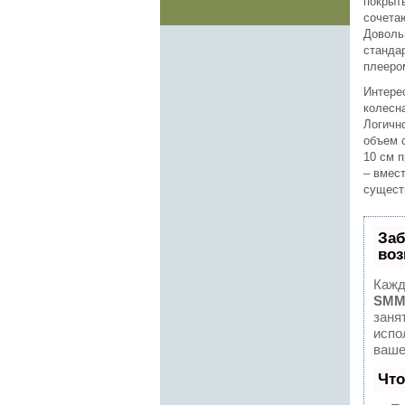
покрыт
сочета
Доволь
станда
плееро
Интере
колесна
Логично
объем 
10 см 
– вмест
сущест
Заб
воз
Кажд
SMM
заня
испо
ваше
Что