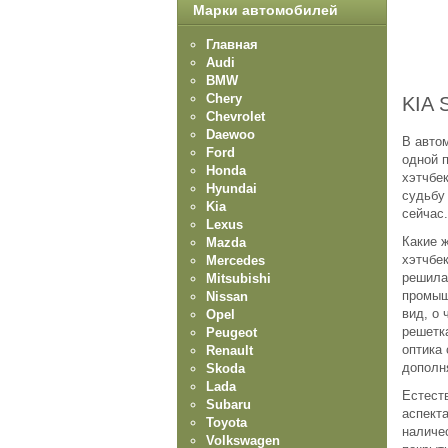
Марки автомобилей
Главная
Audi
BMW
Chery
KIA 
Chevrolet
Daewoo
В авто
Ford
одной п
Honda
хэтчбе
Hyundai
судьбу 
Kia
сейчас.
Lexus
Какие 
Mazda
хэтчбек
Mercedes
решила
Mitsubishi
промыш
Nissan
вид, о
Opel
решетк
Peugeot
оптика
Renault
дополн
Skoda
Lada
Естест
Subaru
аспект
Toyota
наличе
Volkswagen