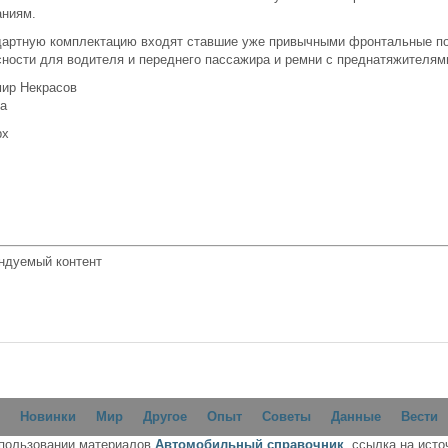
аниям.
дартную комплектацию входят ставшие уже привычными фронтальные п
сности для водителя и переднего пассажира и ремни с преднатяжителям
ир Некрасов
ia
рх
ндуемый контент
Новинки
Мир
Другое
Опыт
Советы
Данные
Вести
спользовании материалов
Автомобильный справочник
, ссылка на исто