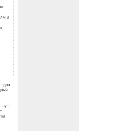
их
лям и
и,
а одна
щный
льную
т
той