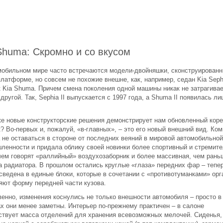
Shuma: Скромно и со вкусом
мобильном мире часто встречаются модели-двойняшки, сконструированн
латформе, но совсем не похожие внешне, как, например, седан Kia Seph
к Kia Shuma. Причем смена поколения одной машины никак не затрагива
другой. Так, Sephia II выпускается c 1997 года, а Shuma II появилась л
же новые конструкторские решения демонстрирует нам обновленный кор
? Во-первых и, пожалуй, «в-главных», – это его новый внешний вид. Ко
 не оставаться в стороне от последних веяний в мировой автомобильной
ленности и придала облику своей новинки более спортивный и стремит
 чем говорят «раллийный» воздухозаборник и более массивная, чем рань
а радиатора. В прошлом остались круглые «глаза» передних фар – тепе
 сведена в единые блоки, которые в сочетании с «противотуманками» орг
яют форму передней части кузова.
венно, изменения коснулись не только внешности автомобиля – просто в
ах они менее заметны. Интерьер по-прежнему практичен – в салоне
ствует масса отделений для хранения всевозможных мелочей. Сиденья,