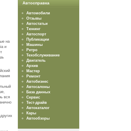
Автосправка
Автомобили
Отзывы
Автостатьи
Тюнинг
Автоспорт
Публикации
ые на
Машины
ia и
Ретро
ет
Техобслуживание
ишь
Двигатель
Архив
ейский
Мастер
мпания
Ремонт
Автобизнес
ельный
Автосалоны
ше,
База данных
рь вся
Сервис
анично
Тест-драйв
Автокаталог
Кары
 других
Автообзоры