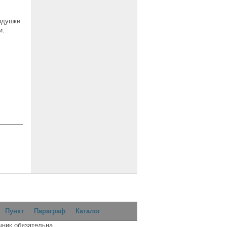
одушки
и.
Пункт
Параграф
Каталог
чник обязательна.