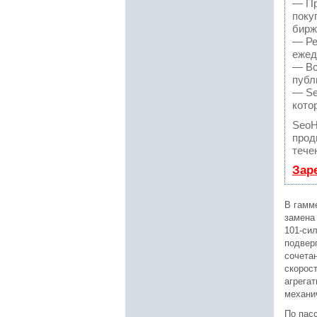
— Пр
поку
бирж
— Ре
ежед
— Вс
публ
— Se
кото
SeoH
прод
тече
Зар
В гамм
замена
101-си
подверг
сочета
скорост
агрегат
механи
По пас