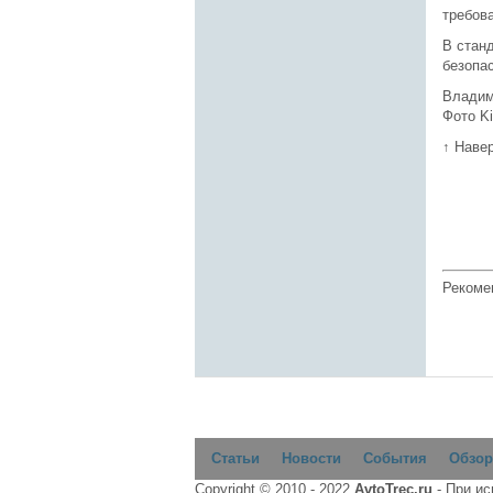
требов
В стан
безопа
Владим
Фото K
↑ Наве
Рекоме
Статьи
Новости
События
Обзор
Copyright © 2010 - 2022
AvtoTrec.ru
- При и