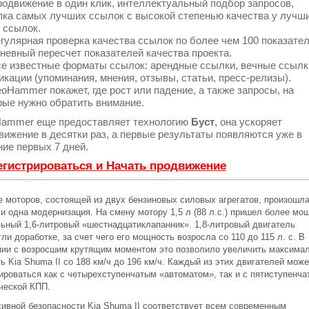
одвижение в один клик, интеллектуальный подбор запросов,
пка самых лучших ссылок с высокой степенью качества у лучш
 ссылок.
гулярная проверка качества ссылок по более чем 100 показате
невный пересчет показателей качества проекта.
е известные форматы ссылок: арендные ссылки, вечные ссылк
икации (упоминания, мнения, отзывы, статьи, пресс-релизы).
oHammer покажет, где рост или падение, а также запросы, на
рые нужно обратить внимание.
ammer еще предоставляет технологию
Буст
, она ускоряет
вижение в десятки раз, а первые результаты появляются уже в
ние первых 7 дней.
егистрироваться и Начать продвижение
е моторов, состоящей из двух бензиновых силовых агрегатов, произошл
 и одна модернизация. На смену мотору 1,5 л (88 л.с.) пришел более мо
льный 1,6-литровый «шестнадцатиклапанник». 1,8-литровый двигатель
ли доработке, за счет чего его мощность возросла со 110 до 115 л. с. В
нии с возросшим крутящим моментом это позволило увеличить максима
ь Kia Shuma II со 188 км/ч до 196 км/ч. Каждый из этих двигателей може
ироваться как с четырехступенчатым «автоматом», так и с пятиступенча
ческой КПП.
сивной безопасности Kia Shuma II соответствует всем современным