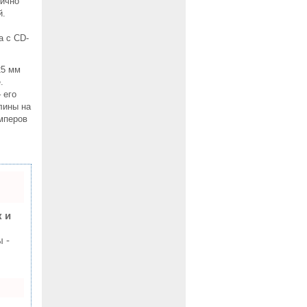
нично
й.
а с CD-
25 мм
.
 его
лины на
мперов
 и
 -