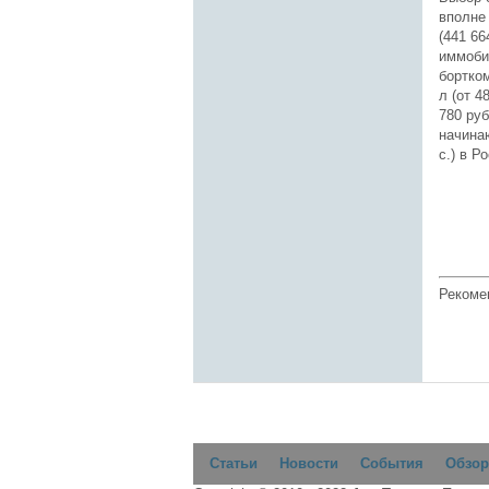
вполне 
(441 6
иммоби
бортком
л (от 4
780 руб
начинаю
с.) в Р
Рекоме
Статьи
Новости
События
Обзор