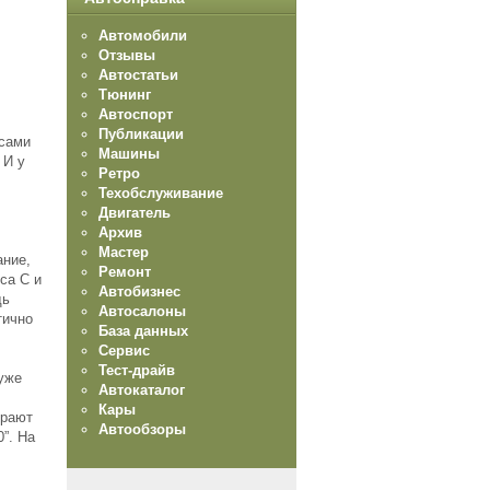
Автомобили
Отзывы
Автостатьи
Тюнинг
Автоспорт
Публикации
 сами
Машины
 И у
Ретро
Техобслуживание
Двигатель
Архив
Мастер
ание,
Ремонт
са С и
Автобизнес
дь
Автосалоны
тично
База данных
Сервис
Тест-драйв
уже
Автокаталог
Кары
ирают
Автообзоры
”. На