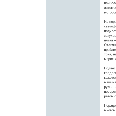
наибол
автомо
мотором
На пер
светоф
подхват
затухае
пятая 
Отличн
прибли
тона, 
мирить
Подвес
колдоб
кажется
машина
руль –
поворот
разом с
Порадо
многом 