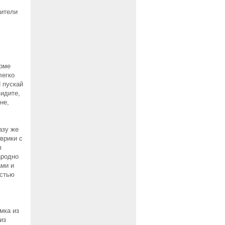
жители
орме
легко
И пускай
видите,
не,
азу же
врики с
в
ародно
ами и
остью
мка из
из