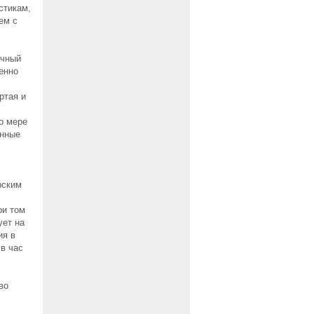
стикам,
ем с
ичный
енно
ртая и
о мере
енные
рским
ри том
ует на
ия в
 в час
во