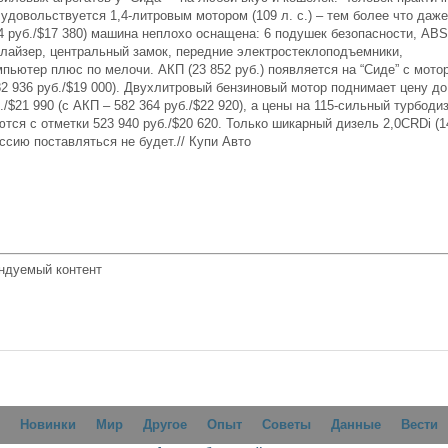
удовольствуется 1,4-литровым мотором (109 л. с.) – тем более что даже
64 руб./$17 380) машина неплохо оснащена: 6 подушек безопасности, ABS
лайзер, центральный замок, передние электростеклоподъемники,
пьютер плюс по мелочи. АКП (23 852 руб.) появляется на “Сиде” с мото
82 936 руб./$19 000). Двухлитровый бензиновый мотор поднимает цену до
./$21 990 (с АКП – 582 364 руб./$22 920), а цены на 115-сильный турбоди
тся с отметки 523 940 руб./$20 620. Только шикарный дизель 2,0CRDi (1
оссию поставляться не будет.// Купи Авто
ндуемый контент
Новинки
Мир
Другое
Опыт
Советы
Данные
Вести