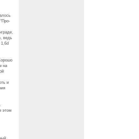
чалось
“Про-
нграде,
, ведь
 1,6d
Хорошо
м на
ой
оть и
ния
а
в этом
ный