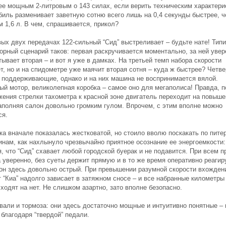
ее мощным 2-литровым о 143 силах, если верить техническим характери
биль разменивает заветную сотню всего лишь на 0,4 секунды быстрее, ч
 1,6 л. В чем, спрашивается, прикол?
вых двух передачах 122-сильный “Сид” выстреливает – будьте нате! Тип
орный сценарий таков: первая раскручивается моментально, за ней увер
ывает вторая – и вот я уже в дамках. На третьей темп набора скорости
т, но и на спидометре уже маячит вторая сотня – куда ж быстрее? Четве
– поддерживающие, однако и на них машина не воспринимается вялой.
ый мотор, великолепная коробка – самое оно для мегаполиса! Правда, п
жения стрелки тахометра к красной зоне двигатель переходит на повыш
наполняя салон довольно громким гулом. Впрочем, с этим вполне можно
ся.
ка вначале показалась жестковатой, но стоило вволю поскакать по пите
инам, как нахлынуло чрезвычайно приятное осознание ее энергоемкости:
, что “Сид” схавает любой городской буерак и не подавится. При всем п
 уверенно, без суеты держит прямую и в то же время оперативно реагир
 он здесь довольно острый. При превышении разумной скорости вхожден
 “Киа” надолго зависает в затяжном сносе – и все набранные километры
ходят на нет. Не слишком азартно, зато вполне безопасно.
вали и тормоза: они здесь достаточно мощные и интуитивно понятные – 
благодаря “твердой” педали.