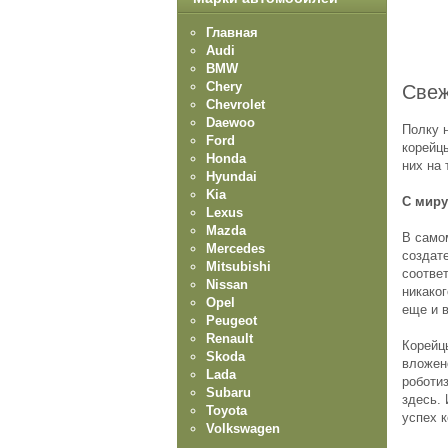
Главная
Audi
BMW
Chery
Свеж
Chevrolet
Daewoo
Полку 
Ford
корейц
Honda
них на 
Hyundai
Kia
С миру
Lexus
Mazda
В самом
Mercedes
создат
Mitsubishi
соотве
Nissan
никаког
Opel
еще и в
Peugeot
Renault
Корейц
Skoda
вложен
Lada
роботи
Subaru
здесь. 
Toyota
успех к
Volkswagen