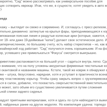
 вероятно, “Сид” можно рассматривать как универсальное пособие для
х сотворить еврокар. Итак, что же, в сущности, хотят увидеть в авто 
?
меда
скажу – выглядит он свежо и современно. И, соглашусь с пресс-релизом,
ительно динамично: затянутые на крылья фары, приподнимающаяся к к
мпованная поясная линия и раздутые колесные арки (которые, кажется, 
ят 18- или даже 19-дюймовые “катки”) делают свое эстетическое дело. 
еперечисленное, по большому счету, есть набор стереотипов – но, как 
изайнерский ход работает: “Сид” получился очень хорошеньким. И на фо
ер, успевшего уже примелькаться “Фокуса” смотрится выигрышно.
приветливо распахиваются на большой угол – садиться внутрь легко. Ср
л внимание, что на полу уложены аккуратные фирменные текстильные ко
 окантовкой и названием машины. Кстати, такой же коврик я обнаружил 
ке – штука, безусловно, нарядная, хотя и уступает в практичности всен
му пластиковому корытцу. Чтобы сразу закрыть вопрос с грузоперевозк
ься в салон, добавлю, что похвастать сверхъестественной вместительн
е может, зато объем его существенно увеличивается путем сложения
ьной спинки заднего сиденья.
радует приятными материалами, хотя и здесь по сути наблюдается выжи
й, найденных ранее на других моделях. Но компиляция удачна: торпедо 