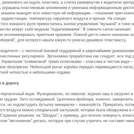
, резинового на ощупь пластика, а слегка развернутая к водителю цент
ь украшена пластиковым алюминием и увенчана информационным диспл
о машина выводит всю известную ей информацию – показания трип-комп
у радиостанции, температуру наружного воздуха и прочая. На спицах
стого кожаного руля примостились кнопки управления “музыкой” и тоже о
анство вокруг себя модным “подалюминием”. В темноте салон начинает
но иллюминировать приятным оранжем. Ложкой дегтя смело назначаю к
риборкой”, для которого нашли какую-то ужасно дешевую пластмассу.
 водителя – с неплохой боковой поддержкой и широчайшими диапазонам
очисленных регулировок. Эргономика проработана как следует: все под 
 Управление “климатикой” тремя колесиками – классика в чистом виде –
ено безупречно. Небольшой рычаг коробки передач перемещается легко,
тной четкостью и небольшими ходами.
 в дорогу
 перчаточный ящик. Функционален, но невелик: журнал наш я загрузил в 
м трудом. Зато охлаждаемый. Цыпленка-бройлера, конечно, заморозить
тся, но подзастудить бутылку минералки – пожалуйста. Прекратить пото
ого воздуха можно специальной заглушкой, которая была обнаружена в 
Странное решение: на “Шкодах”, к примеру, достаточно повернуть колеси
елая “автономная” деталь, которую при случае утратить не составит ника