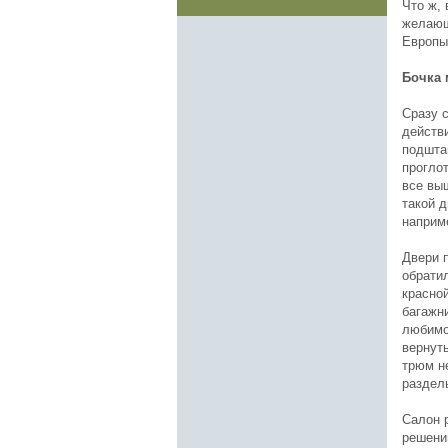
Что ж,
желающи
Европы
Бочка 
Сразу 
действ
подшта
проглот
все выш
такой д
наприм
Двери 
обрати
красной
багажни
любимо
вернут
трюм н
раздел
Салон 
решени