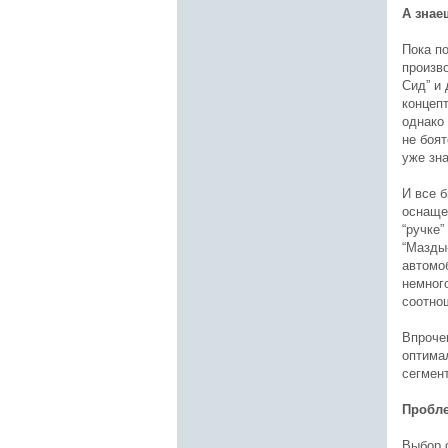
А знае
Пока п
произв
Сид” и 
концепт
однако
не боя
уже зна
И все 
оснаще
“ручке”
“Мазды-
автомоб
немног
соотно
Впроче
оптима
сегмен
Пробл
Выбор 