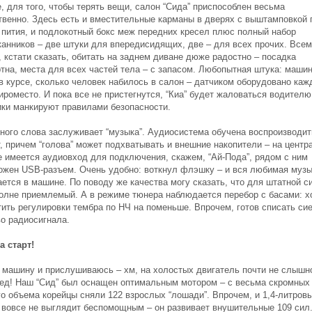
, для того, чтобы терять вещи, салон “Сида” приспособлен весьма
твенно. Здесь есть и вместительные карманы в дверях с выштамповкой 
 пития, и подлокотный бокс меж передних кресел плюс полный набор
канников – две штуки для впередисидящих, две – для всех прочих. Всем
 кстати сказать, обитать на заднем диване дюже радостно – посадка
тна, места для всех частей тела – с запасом. Любопытная штука: маши
в курсе, сколько человек набилось в салон – датчиком оборудовано каж
роместо. И пока все не пристегнутся, “Киа” будет жаловаться водителю
ики манкируют правилами безопасности.
ного слова заслуживает “музыка”. Аудиосистема обучена воспроизводи
, причем “голова” может подхватывать и внешние накопители – на центр
е имеется аудиовход для подключения, скажем, “Ай-Пода”, рядом с ним
ожен USB-разъем. Очень удобно: воткнул флэшку – и вся любимая муз
ается в машине. По поводу же качества могу сказать, что для штатной 
полне приемлемый. А в режиме тюнера наблюдается перебор с басами: х
тить регулировки тембра по НЧ на поменьше. Впрочем, готов списать сие
во радиосигнала.
а старт!
 машину и прислушиваюсь – хм, на холостых двигатель почти не слышн
ред! Наш “Сид” был оснащен оптимальным мотором – с весьма скромных 
го объема корейцы сняли 122 взрослых “лошади”. Впрочем, и 1,4-литров
т вовсе не выглядит беспомощным – он развивает внушительные 109 сил.