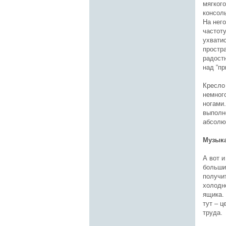
мягкого
консол
На нег
частот
ухвати
простр
радост
над “п
Кресло
немног
ногами.
выполн
абсолю
Музыка
А вот и
больши
получи
холодн
ящика. 
тут – ц
труда.