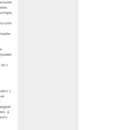
ральная
еем.
ьютера,
кутали
озырек
и
руками-
 но с
него с
 не
к
недрах
ко, а
кого