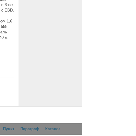
 в базе
 c EBD,
ром 1,6
 558
зель
40 л.
Пункт
Параграф
Каталог