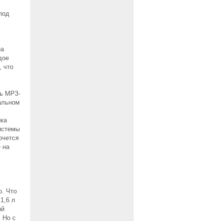
под
на
дое
, что
ть МР3-
альном
ыка
системы
очется
 на
о. Что
1,6 л
ый
 Но c