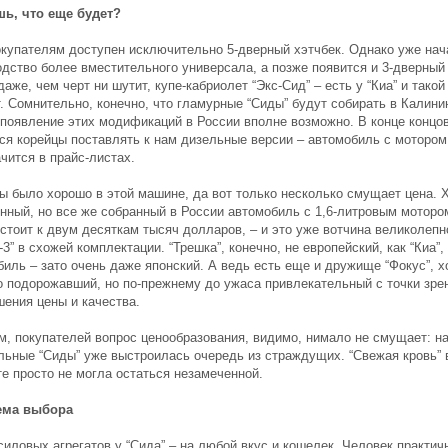
шь, что еще будет?
окупателям доступен исключительно 5-дверный хэтчбек. Однако уже на
одство более вместительного универсала, а позже появится и 3-дверный 
даже, чем черт ни шутит, купе-кабриолет “Экс-Сид” – есть у “Киа” и такой
. Сомнительно, конечно, что гламурные “Сиды” будут собирать в Калини
 появление этих модификаций в России вполне возможно. В конце концов
тся корейцы поставлять к нам дизельные версии – автомобиль с мотором
чится в прайс-листах.
бы было хорошо в этой машине, да вот только несколько смущает цена. 
нный, но все же собранный в России автомобиль с 1,6-литровым моторо
 стоит к двум десяткам тысяч долларов, – и это уже вотчина великолепн
3” в схожей комплектации. “Трешка”, конечно, не европейский, как “Киа”,
иль – зато очень даже японский. А ведь есть еще и дружище “Фокус”, х
о подорожавший, но по-прежнему до ужаса привлекательный с точки зре
шения цены и качества.
м, покупателей вопрос ценообразования, видимо, нимало не смущает: н
льные “Сиды” уже выстроилась очередь из страждущих. “Свежая кровь” 
те просто не могла остаться незамеченной.
ема выбора
силовых агрегатов у “Сида” – на любой вкус и кошелек. Человек практич