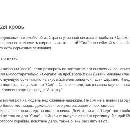
ая кровь
недешевых автомобилей из Страны утренней свежести прибыло. Однако
ы призывают мыслить шире и считать новый “Сид” европейской машиной.
то есть серьезные основания.
 по нитке
 названии “сee’d”, если разобрать по косточкам его англоязычное напис
ели многостарательно намекают на проEвропейский Дизайн машины клас
тствующую ориентацию на вкусы жителей западной части Евразии. И ве
о подвоха: выпускают-то “Сид” в Словакии или, как в нашем случае, час
 Калининграде на заводе “Автотор”.
ы возлагают на модель недюжинные надежды. Не зря же в новый завод 
о более миллиарда долларов – это ультрасовременное, сплошь
зированное производство полного цикла. Двигатели для “Сида” тоже соб
И не только для “Сида” – в Жилине выпускают и его братишку “Хёндай-i30
оторого корейцы, понятное дело, также очень рассчитывают.