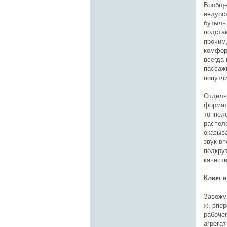
Вообще
недурс
бутыль
подста
прочим,
комфор
всегда 
пассажи
попутч
Отдель
формат
тоннел
распол
оказыв
звук в
подкру
качест
Ключ н
Завожу
ж, впе
рабоче
агрега