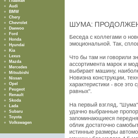
Главная
Audi
BMW
Chery
Chevrolet
ШУМА: ПРОДОЛЖЕ
Daewoo
Ford
Беседа с коллегами о но
Honda
эмоциональной. Так, спло
Hyundai
Kia
Lexus
Что бы там ни говорили зн
Mazda
ассортимента марок и мод
Mercedes
выбирает машину, наибол
Mitsubishi
Новизна конструкции, те
Nissan
Opel
характеристики - все это 
Peugeot
равных".
Renault
Skoda
На первый взгляд, "Шума"
Lada
удачно выбранные пропор
Subaru
Toyota
запоминающиеся передняя
Volkswagen
облик достаточно самобыт
истинные размеры автомоб