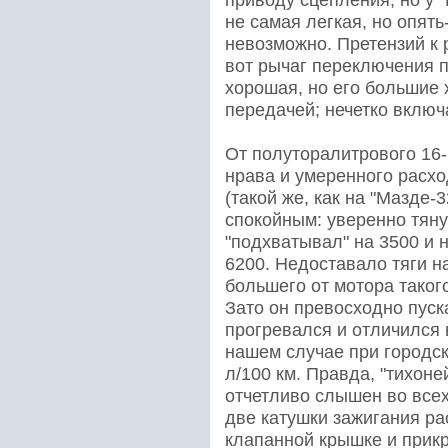
приводу сцепления, но у 
не самая легкая, но опять
невозможно. Претензий к
вот рычаг переключения 
хорошая, но его большие 
передачей; нечетко включ
От полуторалитрового 16-
нрава и умеренного расхо
(такой же, как на "Мазде-
спокойным: уверенно тяну
"подхватывал" на 3500 и
6200. Недоставало тяги на
большего от мотора таког
Зато он превосходно пуск
прогревался и отличился 
нашем случае при городск
л/100 км. Правда, "тихоне
отчетливо слышен во все
две катушки зажигания р
клапанной крышке и прикр