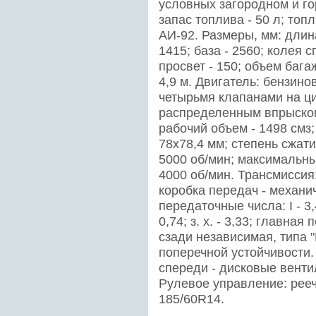
условных загородном и гор
запас топлива - 50 л; то
АИ-92. Размеры, мм: длина
1415; база - 2560; колея 
просвет - 150; объем бага
4,9 м. Двигатель: бензин
четырьмя клапанами на ц
распределенным впрыском
рабочий объем - 1498 смз
78х78,4 мм; степень сжатия
5000 об/мин; максимальны
4000 об/мин. Трансмиссия
коробка передач - механи
передаточные числа: I - 3,42;
0,74; з. х. - 3,33; главная
сзади независимая, типа 
поперечной устойчивости.
спереди - дисковые венти
Рулевое управление: рееч
185/60R14.