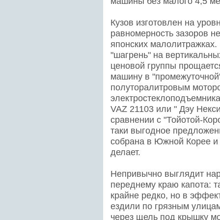
машины без малого 4,5 ме
Кузов изготовлен на уров
равномерность зазоров не 
японских малолитражках.
"шагрень" на вертикальны
ценовой группы прощается
машину в "промежуточной"
полуторалитровым моторо
электростеклоподъемника
VAZ 21103 или " Дэу Некс
сравнении с "Тойотой-Кор
таки выгодное предложен
собрана в Южной Корее и
делает.
Непривычно выглядит нар
переднему краю капота: т
крайне редко, но в эффек
ездили по грязным улицам
через щель под крышку мо