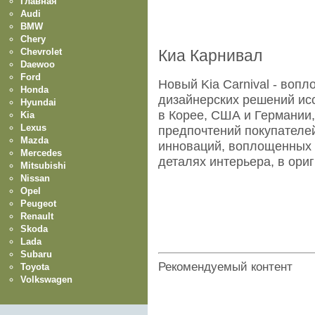
Главная
Audi
BMW
Chery
Chevrolet
Киа Карнивал
Daewoo
Ford
Новый Kia Carnival - воп
Honda
дизайнерских решений исс
Hyundai
в Корее, США и Германии
Kia
Lexus
предпочтений покупателей
Mazda
инноваций, воплощенных 
Mercedes
деталях интерьера, в ори
Mitsubishi
Nissan
Opel
Peugeot
Renault
Skoda
Lada
Subaru
Рекомендуемый контент
Toyota
Volkswagen