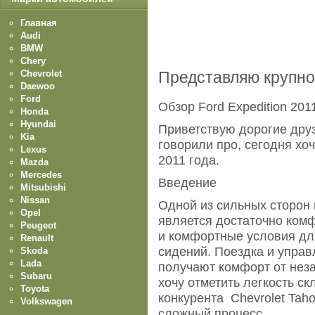
Главная
Audi
BMW
Chery
Chevrolet
Представляю крупно
Daewoo
Ford
Обзор Ford Expedition 201
Honda
Hyundai
Приветствую дорогие друз
Kia
говорили про, сегодня хоч
Lexus
2011 года.
Mazda
Mercedes
Введение
Mitsubishi
Nissan
Одной из сильных сторон
Opel
является достаточно комф
Peugeot
и комфортные условия дл
Renault
сидений. Поездка и управ
Skoda
Lada
получают комфорт от нез
Subaru
хочу отметить легкость с
Toyota
конкурента Chevrolet Tah
Volkswagen
сложный процесс.