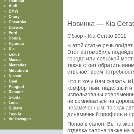
Главная
Audi
BMW
Chery
Chevrolet
Новинка — Kia Cerat
Daewoo
Ford
Обзор - Kia Cerato 2011
Honda
Hyundai
В этой статье речь пойде
Kia
Этот автомобиль подойдет
Lexus
городе или сельской мес
Mazda
также стоит обратить вним
Mercedes
Mitsubishi
отвечает всем потребност
Nissan
Что я хочу Вам сказать,
Ki
Opel
Peugeot
комфортный, надежный и 
Renault
использованы современны
Skoda
не сомневаться на дорога
Lada
незамеченным, так как ав
Subaru
Toyota
динамичный профиль и пр
Volkswagen
Попав в салон, Вы также 
отделка салона также на 