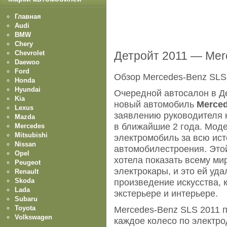
Главная
Audi
BMW
Chery
Chevrolet
Детройт 2011 — Mer
Daewoo
Ford
Обзор Mercedes-Benz SLS
Honda
Hyundai
Очередной автосалон в Д
Kia
новый автомобиль
Merced
Lexus
заявлению руководителя 
Mazda
в ближайшие 2 года. Мод
Mercedes
Mitsubishi
электромобиль за всю ист
Nissan
автомобилестроения. Это
Opel
хотела показать всему ми
Peugeot
электрокары, и это ей уда
Renault
Skoda
произведение искусства, к
Lada
экстерьере и интерьере.
Subaru
Toyota
Mercedes-Benz SLS 2011 п
Volkswagen
каждое колесо по электр