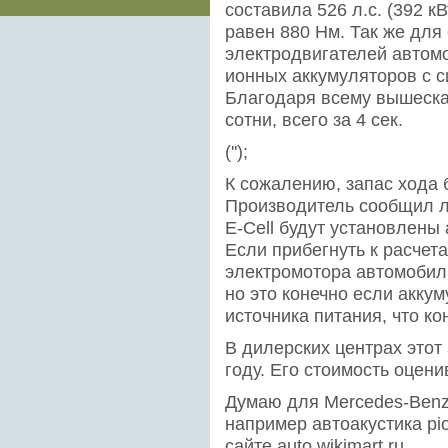
составила 526 л.с. (392 
равен 880 Нм. Так же для
электродвигателей автом
ионных аккумуляторов с 
Благодаря всему вышеска
сотни, всего за 4 сек.
('');
К сожалению, запас хода 
Производитель сообщил л
E-Cell будут установлены
Если прибегнуть к расчет
электромотора автомобиль
но это конечно если акку
источника питания, что ко
В дилерских центрах этот
году. Его стоимость оцен
Думаю для Mercedes-Benz
например автоакустика pi
сайте auto.wikimart.ru.