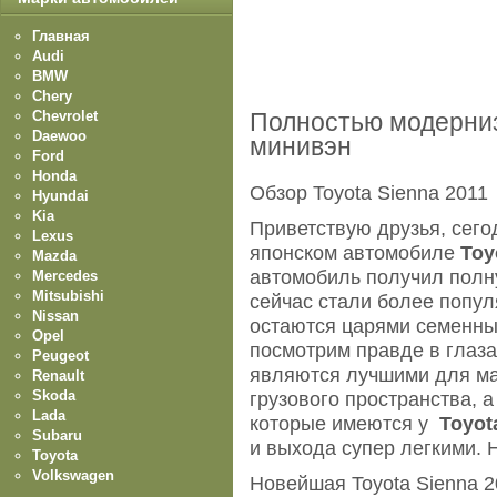
Главная
Audi
BMW
Chery
Chevrolet
Полностью модерни
Daewoo
минивэн
Ford
Honda
Обзор Toyota Sienna 2011
Hyundai
Kia
Приветствую друзья, сего
Lexus
японском автомобиле
Toy
Mazda
автомобиль получил полн
Mercedes
Mitsubishi
сейчас стали более попу
Nissan
остаются царями семенны
Opel
посмотрим правде в глаз
Peugeot
являются лучшими для ма
Renault
Skoda
грузового пространства, 
Lada
которые имеются у
Toyot
Subaru
и выхода супер легкими. Н
Toyota
Volkswagen
Новейшая Toyota Sienna 2