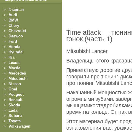
Главная
Audi
BMW
Chery
Chevrolet
Time attack — тюнин
Daewoo
гонок (часть 1)
Ford
Honda
Mitsubishi Lancer
Hyundai
Kia
Владельцы этого красавц
Lexus
Mazda
Приветствую дорогие дру
Mercedes
говорили про тюнинг диск
Mitsubishi
про тюнинг Mitsubishi Lanc
Nissan
Opel
Накачанный мощностью же
Peugeot
огромными зубами, заверн
Renault
мышцамикостедробилками
Skoda
Lada
время на кольце. Он так в
Subaru
Этот материал будет про
Toyota
Volkswagen
ознакомления вас, уважа