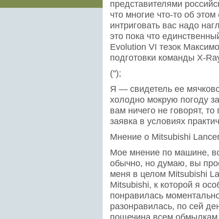
представителями российско
что многие что-то об это
интриговать вас надо на
это пока что единственный
Evolution VI тезок Макси
подготовки команды Х-Ray
('');
Я — свидетель ее мячковс
холодно мокрую погоду за
вам ничего не говорят, т
заявка в условиях практи
Мнение о Mitsubishi Lance
Мое мнение по машине, во
обычно, но думаю, вы про
меня в целом Mitsubishi La
Mitsubishi, к которой я о
понравилась моментально,
разонравилась, по сей де
пощечина всем обмылкам 