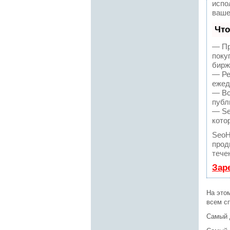
испо
ваше
Что
— Пр
поку
бирж
— Ре
ежед
— Вс
публ
— Se
кото
SeoH
прод
тече
Зар
На это
всем с
Самый 