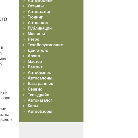
Автомобили
Отзывы
Автостатьи
Тюнинг
ero
Автоспорт
Публикации
Машины
Ретро
Техобслуживание
 в
Двигатель
ну —
Архив
меет
Мастер
обы
Ремонт
Автобизнес
Автосалоны
База данных
Сервис
нный
Тест-драйв
овара.
Автокаталог
Кары
роме
Автообзоры
аз на
обиль в