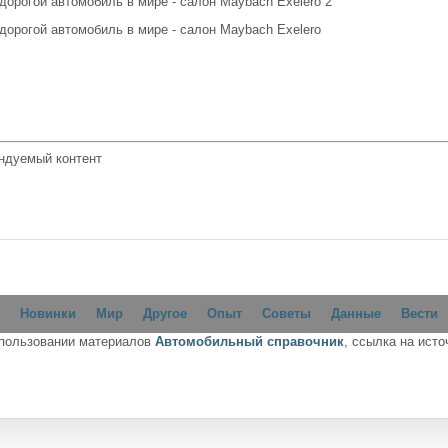
дорогой автомобиль в мире - салон Maybach Exelero 2
дорогой автомобиль в мире - салон Maybach Exelero
ндуемый контент
Новинки
Мир
Другое
Опыт
Советы
Данные
Вести
спользовании материалов
Автомобильный справочник
, ссылка на исто