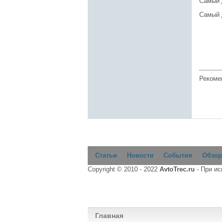
Самый 
Самый 
Рекоме
Статьи
Новости
События
Обзор
Copyright © 2010 - 2022
AvtoTrec.ru
- При и
Главная