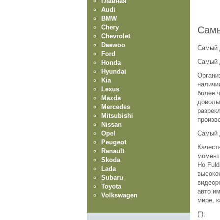
Главная
Audi
BMW
Chery
Самы
Chevrolet
Daewoo
Самый 
Ford
Самый 
Honda
Hyundai
Органи
Kia
наличи
Lexus
более ч
Mazda
доволь
Mercedes
разрек
Mitsubishi
произв
Nissan
Opel
Самый 
Peugeot
Качеств
Renault
момент
Skoda
Но Ful
Lada
высоко
Subaru
видеор
Toyota
авто и
Volkswagen
мире, 
('');