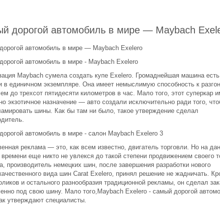
й дорогой автомобиль в мире — Maybach Exel
дорогой автомобиль в мире — Maybach Exelero
дорогой автомобиль в мире - Maybach Exelero
зация Maybach сумела создать купе Exelero. Громаднейшая машина есть
и в единичном экземпляре. Она имеет немыслимую способность к разго
ем до трехсот пятидесяти километров в час. Мало того, этот суперкар и
но экзотичное назначение — авто создали исключительно ради того, чт
ламировать шины. Как бы там ни было, такое утверждение сделал
одитель.
дорогой автомобиль в мире - салон Maybach Exelero 3
енная реклама — это, как всем известно, двигатель торговли. Но на да
 времени еще никто не увлекся до такой степени продвижением своего т
da, производитель немецких шин, после завершения разработки нового
качественного вида шин Сarat Exelero, принял решение не жадничать. К
оликов и остального разнообразия традиционной рекламы, он сделал зак
менно под свою шину. Мало того,Maybach Exelero - самый дорогой автом
как утверждают специалисты.