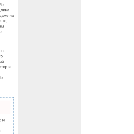
бо
Длина
даже на
-то,
ем
е
ры-
го
ый
атор и
я
По
 и
 -