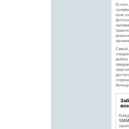
Кстати
суперм
купе с
фотосн
напоми
трансп
реальн
органи
Самый 
специа
ребята
предше
треуго
достат
сторон
большу
Заб
воз
Кажд
SMM
заня