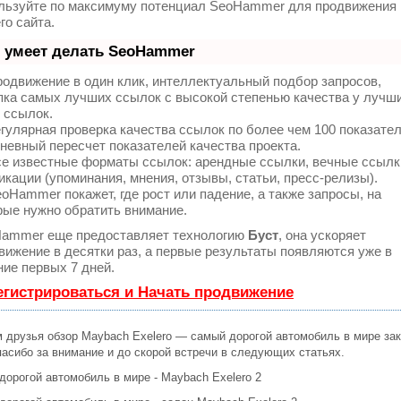
льзуйте по максимуму потенциал SeoHammer для продвижения
го сайта.
 умеет делать SeoHammer
одвижение в один клик, интеллектуальный подбор запросов,
пка самых лучших ссылок с высокой степенью качества у лучш
 ссылок.
гулярная проверка качества ссылок по более чем 100 показате
невный пересчет показателей качества проекта.
е известные форматы ссылок: арендные ссылки, вечные ссылк
икации (упоминания, мнения, отзывы, статьи, пресс-релизы).
oHammer покажет, где рост или падение, а также запросы, на
рые нужно обратить внимание.
ammer еще предоставляет технологию
Буст
, она ускоряет
вижение в десятки раз, а первые результаты появляются уже в
ние первых 7 дней.
егистрироваться и Начать продвижение
м друзья обзор Maybach Exelero — самый дорогой автомобиль в мире зак
пасибо за внимание и до скорой встречи в следующих статьях.
дорогой автомобиль в мире - Maybach Exelero 2