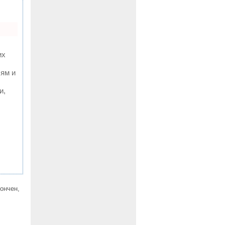
их
лям и
и,
ончен,