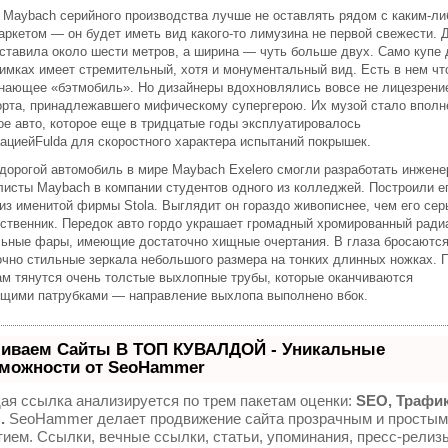
, Maybach серийного производства лучше не оставлять рядом с каким-ли
аркетом — он будет иметь вид какого-то лимузина не первой свежести. 
оставила около шести метров, а ширина — чуть больше двух. Само купе 
имках имеет стремительный, хотя и монументальный вид. Есть в нем что
нающее «бэтмобиль». Но дизайнеры вдохновлялись вовсе не лицезрени
орта, принадлежавшего мифическому супергерою. Их музой стало вполн
ое авто, которое еще в тридцатые годы эксплуатировалось
зациейFulda для скоростного характера испытаний покрышек.
дорогой автомобиль в мире Maybach Exelero смогли разработать инжене
листы Maybach в компании студентов одного из колледжей. Построили е
 из именитой фирмы Stola. Выглядит он гораздо живописнее, чем его сер
ственник. Передок авто гордо украшает громадный хромированный ради
льные фары, имеющие достаточно хищные очертания. В глаза бросаютс
очно стильные зеркала небольшого размера на тонких длинных ножках. 
ам тянутся очень толстые выхлопные трубы, которые оканчиваются
щими патрубками — направление выхлопа выполнено вбок.
иваем Сайты В ТОП КУВАЛДОЙ - Уникальные
можности от SeoHammer
ая ссылка анализируется по трем пакетам оценки:
SEO, Трафик
.
SeoHammer делает продвижение сайта прозрачным и простым
тием. Ссылки, вечные ссылки, статьи, упоминания, пресс-релизы