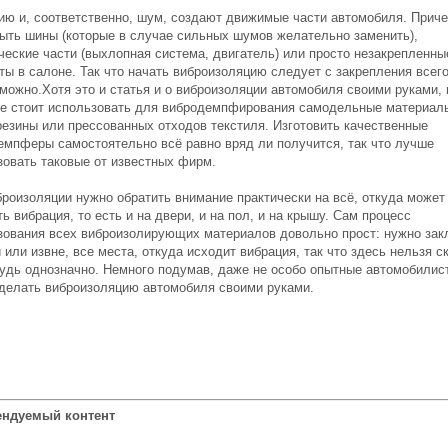
ию и, соответственно, шум, создают движимые части автомобиля. Приче
быть шины (которые в случае сильных шумов желательно заменить),
ческие части (выхлопная система, двигатель) или просто незакрепленны
ы в салоне. Так что начать виброизоляцию следует с закрепления всего
можно.Хотя это и статья и о виброизоляции автомобиля своими руками, 
не стоит использовать для вибродемпфирования самодельные материал
резины или прессованных отходов текстиля. Изготовить качественные
емпферы самостоятельно всё равно вряд ли получится, так что лучше
зовать таковые от известных фирм.
броизоляции нужно обратить внимание практически на всё, откуда может
ь вибрация, то есть и на двери, и на пол, и на крышу. Сам процесс
зования всех виброизолирующих материалов довольно прост: нужно зак
 или извне, все места, откуда исходит вибрация, так что здесь нельзя с
будь однозначно. Немного подумав, даже не особо опытные автомобилис
сделать виброизоляцию автомобиля своими руками.
ндуемый контент