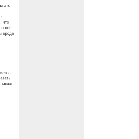
м это
е
, что
но всё
ы вроде
леить,
казать
т может