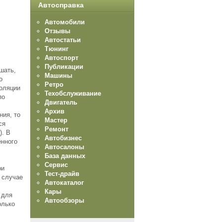
Автосправка
Автомобили
Отзывы
Автостатьи
Тюнинг
Автоспорт
Публикации
шать,
Машины
о
Ретро
золяции
Техобслуживание
по
Двигатель
Архив
ия, то
Мастер
ся
Ремонт
). В
Автобизнес
енного
Автосалоны
База данных
Сервис
ри
Тест-драйв
 случае
Автокаталог
Кары
 для
Автообзоры
олько