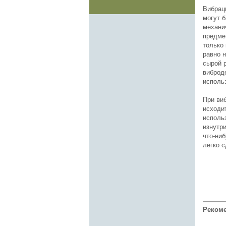
Вибрац
могут 
механи
предмет
только 
равно 
сырой 
виброд
исполь
При ви
исходит
исполь
изнутри
что-ни
легко 
Рекоме