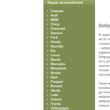
Марки автомобилей
Главная
Audi
BMW
Chery
Вибр
Chevrolet
Daewoo
В наше
Ford
ни по 
Honda
слушат
Hyundai
– вибр
Kia
карман
Lexus
Виброд
Mazda
есть дл
Mercedes
панели
Mitsubishi
основе
Nissan
каучука
Opel
Peugeot
Такие 
Renault
колеба
Skoda
до пят
Lada
виброиз
Subaru
виброи
Toyota
низкую
Volkswagen