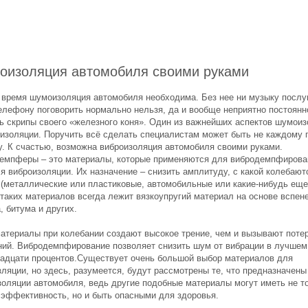
оизоляция автомобиля своими руками
 время шумоизоляция автомобиля необходима. Без нее ни музыку послу
телефону поговорить нормально нельзя, да и вообще неприятно постоянн
ь скрипы своего «железного коня». Один из важнейших аспектов шумои
оизоляции. Поручить всё сделать специалистам может быть не каждому 
у. К счастью, возможна виброизоляция автомобиля своими руками.
емпферы – это материалы, которые применяются для вибродемпфирован
я виброизоляции. Их назначение – снизить амплитуду, с какой колебают
 (металлические или пластиковые, автомобильные или какие-нибудь еще
 таких материалов всегда лежит вязкоупругий материал на основе вспен
, битума и других.
материалы при колебании создают высокое трение, чем и вызывают поте
ний. Вибродемпфирование позволяет снизить шум от вибрации в лучшем
надцати процентов.Существует очень большой выбор материалов для
ляции, но здесь, разумеется, будут рассмотрены те, что предназначены
золяции автомобиля, ведь другие подобные материалы могут иметь не т
 эффективность, но и быть опасными для здоровья.