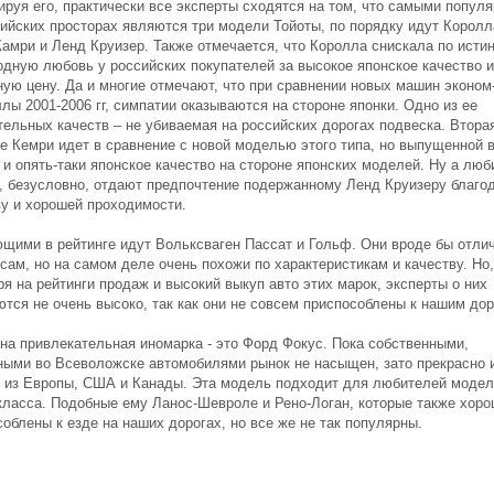
ируя его, практически все эксперты сходятся на том, что самыми попул
сийских просторах являются три модели Тойоты, по порядку идут Королл
Камри и Ленд Круизер. Также отмечается, что Королла снискала по исти
одную любовь у российских покупателей за высокое японское качество и
ную цену. Да и многие отмечают, что при сравнении новых машин эконом
лы 2001-2006 гг, симпатии оказываются на стороне японки. Одно из ее
тельных качеств – не убиваемая на российских дорогах подвеска. Втора
ге Кемри идет в сравнение с новой моделью этого типа, но выпущенной 
 и опять-таки японское качество на стороне японских моделей. Ну а люб
, безусловно, отдают предпочтение подержанному Ленд Круизеру благод
ву и хорошей проходимости.
щими в рейтинге идут Вольксваген Пассат и Гольф. Они вроде бы отли
сам, но на самом деле очень похожи по характеристикам и качеству. Но,
я на рейтинги продаж и высокий выкуп авто этих марок, эксперты о них
ются не очень высоко, так как они не совсем приспособлены к нашим дор
на привлекательная иномарка - это Форд Фокус. Пока собственными,
ными во Всеволожске автомобилями рынок не насыщен, зато прекрасно 
 из Европы, США и Канады. Эта модель подходит для любителей моде
класса. Подобные ему Ланос-Шевроле и Рено-Логан, которые также хор
облены к езде на наших дорогах, но все же не так популярны.