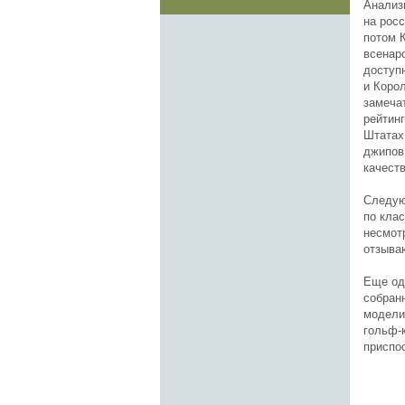
Анализ
на рос
потом 
всенар
доступ
и Корол
замеча
рейтин
Штатах
джипов
качест
Следую
по клас
несмотр
отзыва
Еще од
собран
модели
гольф-
приспос