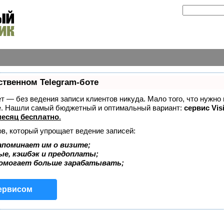
ственном Telegram-боте
ает — без ведения записи клиентов никуда. Мало того, что нужно
же. Нашли самый бюджетный и оптимальный вариант:
сервис Vis
есяц бесплатно
.
ов, который упрощает ведение записей:
апоминает им о визите;
ые, кэшбэк и предоплаты;
помогает больше зарабатывать;
сервисом