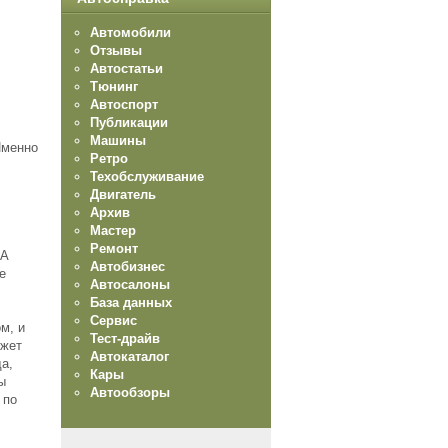
Автомобили
Отзывы
Автостатьи
Тюнинг
Автоспорт
Публикации
Машины
Именно
Ретро
Техобслуживание
Двигатель
Архив
Мастер
Ремонт
 А
Автобизнес
е
Автосалоны
База данных
Сервис
м, и
Тест-драйв
ожет
Автокаталог
а,
Кары
ы
Автообзоры
 по