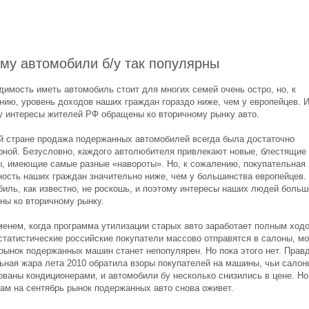
му автомобили б/у так популярны
димость иметь автомобиль стоит для многих семей очень остро, но, к
нию, уровень доходов наших граждан гораздо ниже, чем у европейцев. 
у интересы жителей РФ обращены ко вторичному рынку авто.
й стране продажа подержанных автомобилей всегда была достаточно
рной. Безусловно, каждого автолюбителя привлекают новые, блестящие
, имеющие самые разные «навороты». Но, к сожалению, покупательная
ность наших граждан значительно ниже, чем у большинства европейцев.
биль, как известно, не роскошь, и поэтому интересы наших людей больш
ны ко вторичному рынку.
менем, когда программа утилизации старых авто заработает полным ходо
статистические российские покупатели массово отправятся в салоны, м
 рынок подержанных машин станет непопулярен. Но пока этого нет. Правд
ьная жара лета 2010 обратила взоры покупателей на машины, чьи салон
ованы кондиционерами, и автомобили бу несколько снизились в цене. Но
зам на сентябрь рынок подержанных авто снова оживет.