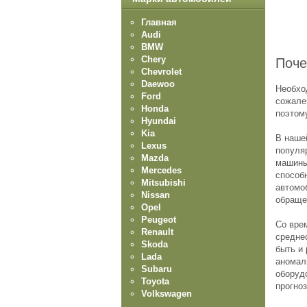
Главная
Audi
BMW
Chery
Поче
Chevrolet
Daewoo
Необхо
Ford
сожале
Honda
поэтом
Hyundai
Kia
В наше
Lexus
популя
Mazda
машины
Mercedes
способ
Mitsubishi
автомо
Nissan
обраще
Opel
Peugeot
Со вре
Renault
средне
Skoda
быть и
Lada
аномал
Subaru
оборуд
Toyota
прогно
Volkswagen