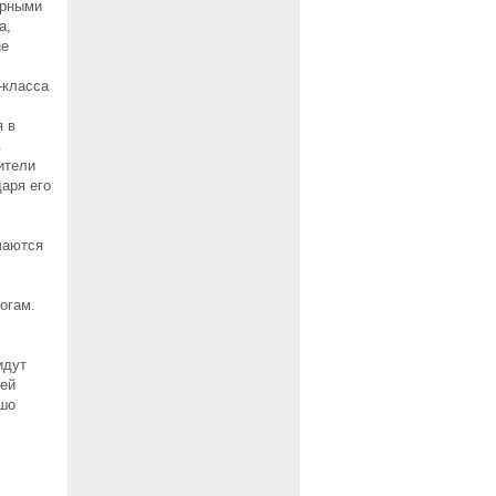
ярными
а,
не
-класса
я в
в
ители
аря его
чаются
огам.
идут
лей
ошо