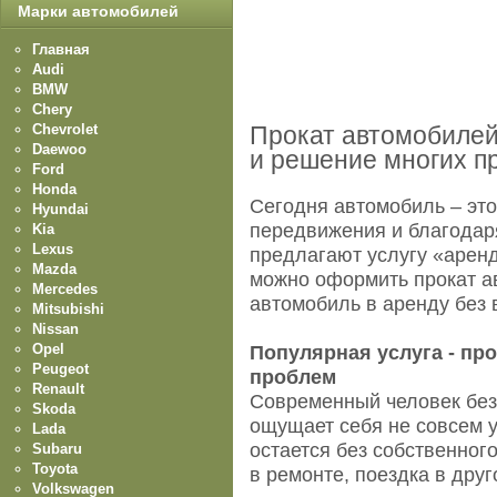
Марки автомобилей
Главная
Audi
BMW
Chery
Chevrolet
Прокат автомобилей 
Daewoo
и решение многих п
Ford
Honda
Сегодня автомобиль – это
Hyundai
передвижения и благодар
Kia
Lexus
предлагают услугу «аренд
Mazda
можно оформить прокат а
Mercedes
автомобиль в аренду без 
Mitsubishi
Nissan
Opel
Популярная услуга - пр
Peugeot
проблем
Renault
Современный человек без
Skoda
ощущает себя не совсем у
Lada
остается без собственног
Subaru
Toyota
в ремонте, поездка в друго
Volkswagen