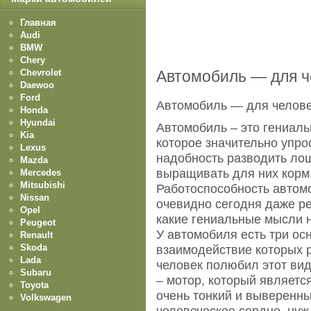
Главная
Audi
BMW
Chery
Chevrolet
Автомобиль — для ч
Daewoo
Ford
Автомобиль — для челове
Honda
Hyundai
Автомобиль – это гениаль
Kia
которое значительно упро
Lexus
надобность разводить ло
Mazda
выращивать для них корм,
Mercedes
Mitsubishi
Работоспособность автом
Nissan
очевидно сегодня даже реб
Opel
какие гениальные мысли н
Peugeot
У автомобиля есть три о
Renault
Skoda
взаимодействие которых р
Lada
человек полюбил этот ви
Subaru
– мотор, который являет
Toyota
очень тонкий и выверенный
Volkswagen
человеческое сердце, нуж