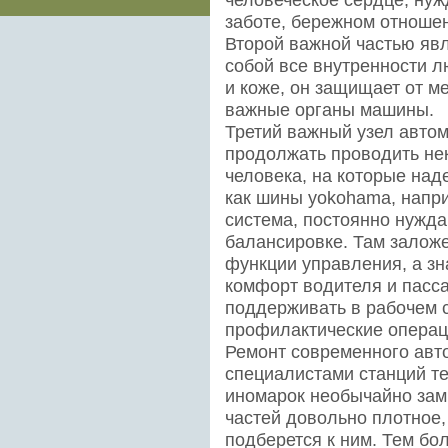
заботе, бережном отноше
Второй важной частью явл
собой все внутренности 
и коже, он защищает от 
важные органы машины.
Третий важный узел автом
продолжать проводить нек
человека, на которые над
как шины yokohama, напри
система, постоянно нужд
балансировке. Там залож
функции управления, а зна
комфорт водителя и пасса
поддерживать в рабочем с
профилактические операц
Ремонт современного авт
специалистами станций те
иномарок необычайно зам
частей довольно плотное,
подберется к ним. Тем бо