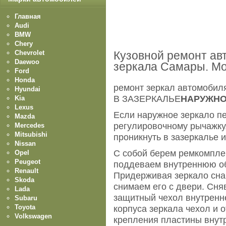
Главная
Audi
BMW
Chery
Chevrolet
Кузовной ремонт ав
Daewoo
зеркала Самары. Mo
Ford
Honda
ремонт зеркал автомобил
Hyundai
В ЗАЗЕРКАЛЬЕ
НАРУЖНО
Kia
Lexus
Если наружное зеркало п
Mazda
регулировочному рычажку,
Mercedes
Mitsubishi
проникнуть в зазеркалье 
Nissan
С собой берем ремкомплект
Opel
Peugeot
поддеваем внутреннюю об
Renault
Придерживая зеркало снар
Skoda
снимаем его с двери. Сня
Lada
защитный чехол внутренн
Subaru
Toyota
корпуса зеркала чехол и о
Volkswagen
крепления пластины внут