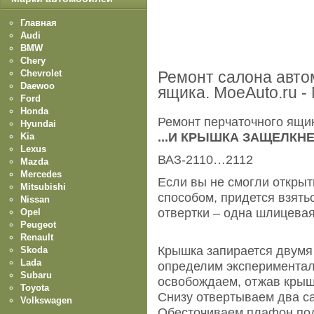
Главная
Audi
BMW
Chery
Chevrolet
Ремонт салона авто
Daewoo
ящика. MoeAuto.ru -
Ford
Honda
Ремонт перчаточного ящи
Hyundai
...И КРЫШКА ЗАЩЕЛКНЕ
Kia
Lexus
ВАЗ-2110…2112
Mazda
Mercedes
Если вы не смогли откры
Mitsubishi
способом, придется взять
Nissan
отвертки – одна шлицевая
Opel
Peugeot
Renault
Крышка запирается двумя 
Skoda
Lada
определим экспериментал
Subaru
освобождаем, отжав крыш
Toyota
Снизу отвертываем два с
Volkswagen
Обесточиваем плафон под