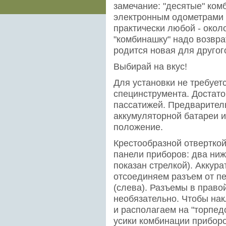
замечание: "десятые" ком
электронным одометрами
практически любой - около
"комбинашку" надо возвра
родится новая для другог
Выбирай на вкус!
Для установки не требуетс
специнструмента. Достато
пассатижей. Предварител
аккумуляторной батареи и
положение.
Крестообразной отвертко
панели приборов: два ниж
показан стрелкой). Аккура
отсоединяем разъем от п
(слева). Разъемы в право
необязательно. Чтобы на
и располагаем на "торпед
усики комбинации приборо