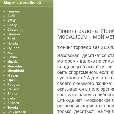
Марки автомобилей
Главная
Audi
BMW
Chery
Chevrolet
Тюнинг салона. При
Daewoo
MoeAuto.ru - Мой Ав
Ford
Honda
тюнинг торпедо ваз 2110
Hyundai
Kia
Вазовская "десятка" со 
Lexus
мотором - далеко не сам
Mazda
владельцы "самар" тут яв
Mercedes
Mitsubishi
быть спортсменом, если д
Nissan
чувствовать? А для этого 
Opel
своего любимого "конька",
Peugeot
оказывается в поле зрения
Renault
Skoda
счет, зато панель приборо
Lada
Отнюдь нет - московское
Subaru
различные варианты тюни
Toyota
только "десятых" - на "Нив
Volkswagen