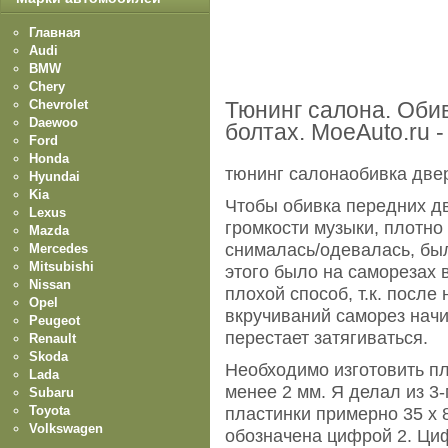
Главная
Audi
BMW
Chery
Chevrolet
Тюнинг салона. Обив
Daewoo
болтах. MoeAuto.ru 
Ford
Honda
тюнинг салонаобивка две
Hyundai
Kia
Чтобы обивка передних д
Lexus
громкости музыки, плотно
Mazda
снималась/одевалась, был
Mercedes
Mitsubishi
этого было на саморезах 
Nissan
плохой способ, т.к. после
Opel
вкручиваний саморез начи
Peugeot
перестает затягиваться.
Renault
Skoda
Необходимо изготовить п
Lada
менее 2 мм. Я делал из 3
Subaru
Toyota
пластинки примерно 35 х 
Volkswagen
обозначена цифрой 2. Циф