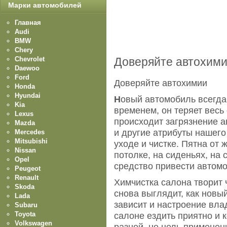
Марки автомобилей
Главная
Audi
BMW
Chery
Chevrolet
Доверяйте автохим
Daewoo
Ford
Доверяйте автохимии
Honda
Hyundai
Н
овый автомобиль всегда
Kia
временем, он теряет весь с
Lexus
происходит загрязнение а
Mazda
и другие атрибуты нашего
Mercedes
Mitsubishi
уходе и чистке. Пятна от 
Nissan
потолке, на сиденьях, на 
Opel
средство привести автомо
Peugeot
Renault
Химчистка салона творит 
Skoda
снова выглядит, как новый
Lada
зависит и настроение вла
Subaru
Toyota
салоне ездить приятно и 
Volkswagen
разной, но цель применен