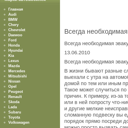
Главная
Audi
BMW
Chery
Chevrolet
Всегда необходимая
Daewoo
Ford
Всегда необходимая эвак
Honda
Hyundai
13.06.2010
Kia
Lexus
Всегда необходимая эвак
Mazda
В жизни бывают разные слу
Mercedes
Mitsubishi
выехали с утра на автомо
Nissan
домой по тем или иным п
Opel
Такое может случиться п
Peugeot
причин. К примеру, из-за 
Renault
или в ней попросту что-н
Skoda
Lada
и другие мелкие неисправ
Subaru
сломанную подвеску вы е
Toyota
порядок прямо посреди до
Volkswagen
можно просто вызвать са