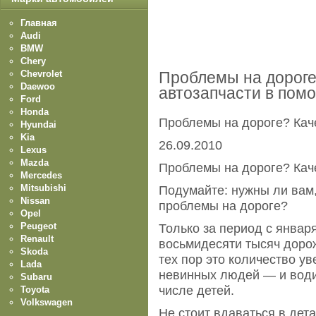
Главная
Audi
BMW
Chery
Chevrolet
Проблемы на дорог
Daewoo
автозапчасти в пом
Ford
Honda
Проблемы на дороге? Кач
Hyundai
Kia
26.09.2010
Lexus
Mazda
Проблемы на дороге? Кач
Mercedes
Mitsubishi
Подумайте: нужны ли вам,
Nissan
проблемы на дороге?
Opel
Peugeot
Только за период с январ
Renault
восьмидесяти тысяч доро
Skoda
тех пор это количество у
Lada
невинных людей — и води
Subaru
числе детей.
Toyota
Volkswagen
Не стоит вдаваться в дет